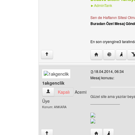
►AdminTarık
Sen de Haftanın Sitesi Olma
Buradan Özel Mesaj Gönd
En son cryengine3 tarafında
Yazarın web sitesini z
↑
18.04.2014, 06:34
Mesaj konusu:
1akgenclik
1akgenclik Kullanıcının profilini görüntüle
Kapalı
Acemi
Güzel site ama yazılar bey
Üye
______________
Konum: ANKARA
Yazarın web sitesini z
↑