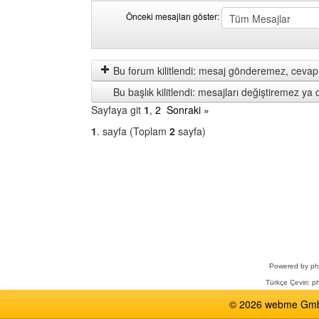
Önceki mesajları göster:
Önceki
Order
mesajları
by
göster
Bu forum kilitlendi: mesaj gönderemez, cevap 
Bu başlık kilitlendi: mesajları değiştiremez y
Sayfaya git
1
,
2
Sonraki »
1
. sayfa (Toplam
2
sayfa)
Bir
Forum
Seçin
Powered by
p
Türkçe Çeviri:
ph
© 2026 webme GmbH,