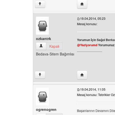
Yazarın web sitesini 
↑
19.04.2014, 05:23
Mesaj konusu:
ozkantrk
Yorumun İçin Sağol Berk
@Yaziyorumd
Yorumunuz İ
ozkantrk Kullanıcının profilini görüntüle
Kapalı
______________
Bedava-Sitem Bağımlısı
Yazarın web sitesini z
↑
19.04.2014, 11:05
Mesaj konusu: Tebrikler Ozk
ogrenogren
Başarılarının Devamını Dil