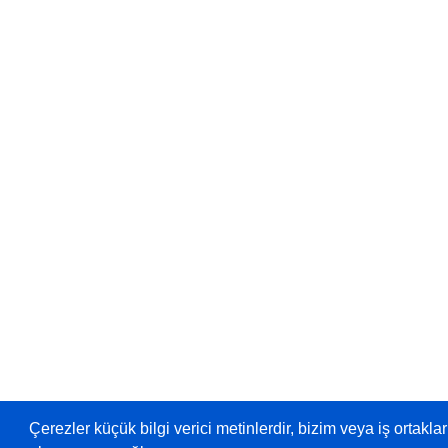
Çerezler küçük bilgi verici metinlerdir, bizim veya iş ortaklar