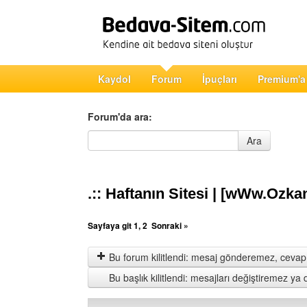
Kaydol
Forum
İpuçları
Premium'a
Forum'da ara:
Forum'da ara
Ara
.:: Haftanın Sitesi | [wWw.Ozka
Sayfaya git
1
,
2
Sonraki »
Bu forum kilitlendi: mesaj gönderemez, cevap 
Bu başlık kilitlendi: mesajları değiştiremez y