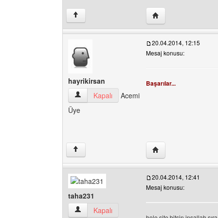
Yazarın web sitesini z
↑
20.04.2014, 12:15
Mesaj konusu:
hayrikirsan
Başarılar...
hayrikirsan Kullanıcının profilini görüntüle
Kapalı
Acemi
Üye
Yazarın web sitesini z
↑
20.04.2014, 12:41
Mesaj konusu:
taha231
taha231 Kullanıcının profilini görüntüle
Kapalı
hele site bitsin inşallah sı