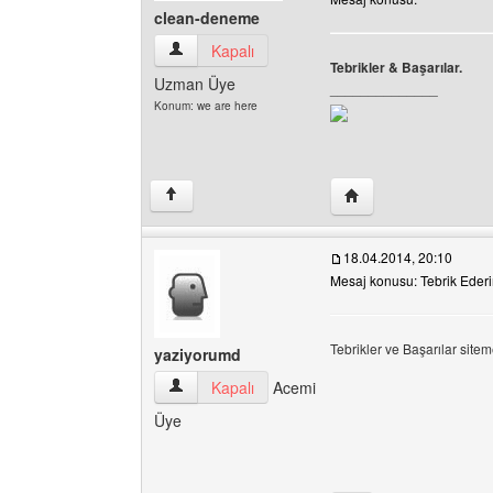
clean-deneme
clean-deneme Kullanıcının profilini görüntüle
Kapalı
Tebrikler & Başarılar.
Uzman Üye
______________
Konum: we are here
Yazarın web sitesini 
↑
18.04.2014, 20:10
Mesaj konusu: Tebrik Eder
Tebrikler ve Başarılar sit
yaziyorumd
yaziyorumd Kullanıcının profilini görüntüle
Kapalı
Acemi
Üye