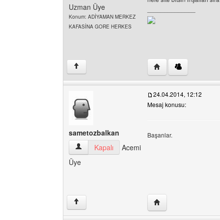
Uzman Üye
______________
Konum: ADİYAMAN MERKEZ
KAFASİNA GORE HERKES
Yazarın web sitesini z
↑
24.04.2014, 12:12
Mesaj konusu:
sametozbalkan
Başarılar.
sametozbalkan Kullanıcının profilini görüntüle
Kapalı
Acemi
Üye
Yazarın web sitesini 
↑