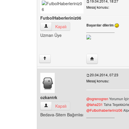
19.04.2014, 18:27
Mesaj konusu:
FutbolHaberleriniz06
Başarılar dilerim
FutbolHaberleriniz06 Kullanıcının profilini görün
Kapalı
______________
Uzman Üye
Yazarın web sitesini z
↑
20.04.2014, 07:23
Mesaj konusu:
ozkantrk
@ogrenogren
Yorumun İçin
@taha231
Taha Teşekkürl
ozkantrk Kullanıcının profilini görüntüle
Kapalı
@Futbolhaberleriniz06
Alp
Bedava-Sitem Bağımlısı
______________