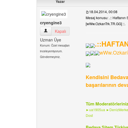
Yazar
18.04.2014, 00:08
Mesaj konusu: .:: Haftanın S
cryengine3
[wWw.OzkanTrk.TR.GG] ::.
cryengine3 Kullanıcının profilini görüntüle
Kapalı
Uzman Üye
.::HAFTAN
Konum: Özel mesajları
wWw.Ozkan
inceleyemiyorum.
Göndermeyiniz.
Kendisini Bedava-
başarılarının deva
Tüm Moderatörleriniz
►ua1905ua ►DenizMerkezi
Dost
Bedava Sitem Türkiye