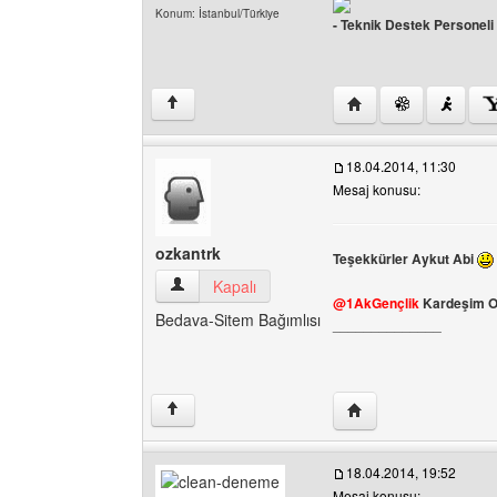
Konum: İstanbul/Türkiye
- Teknik Destek Personeli
Yazarın web sitesini zi
↑
18.04.2014, 11:30
Mesaj konusu:
ozkantrk
Teşekkürler Aykut Abi
ozkantrk Kullanıcının profilini görüntüle
Kapalı
@1AkGençlik
Kardeşim O 
Bedava-Sitem Bağımlısı
______________
Yazarın web sitesini z
↑
18.04.2014, 19:52
Mesaj konusu: