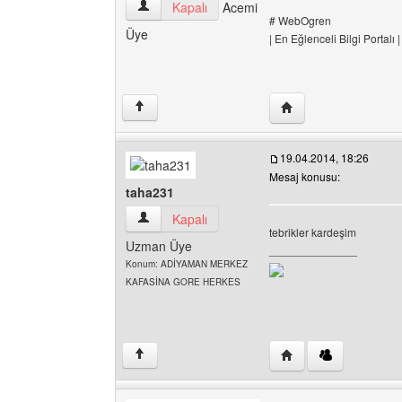
ogrenogren Kullanıcının profilini görüntüle
Kapalı
Acemi
# WebOgren
Üye
| En Eğlenceli Bilgi Portalı |
Yazarın web sitesini 
↑
19.04.2014, 18:26
Mesaj konusu:
taha231
taha231 Kullanıcının profilini görüntüle
Kapalı
tebrikler kardeşim
Uzman Üye
______________
Konum: ADİYAMAN MERKEZ
KAFASİNA GORE HERKES
Yazarın web sitesini z
↑