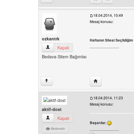
18.04.2014, 10:49
Mesaj konusu:
ozkantrk
Haftanın Sitesi Seçildiği
______________
ozkantrk Kullanıcının profilini görüntüle
Kapalı
Bedava-Sitem Bağımlısı
Yazarın web sitesini z
↑
18.04.2014, 11:23
Mesaj konusu:
aktif-dost
aktif-dost Kullanıcının profilini görüntüle
Kapalı
Başarılar.
______________
Moderatör