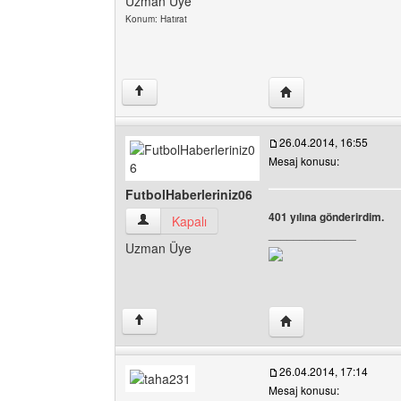
Uzman Üye
Konum: Hatırat
Yazarın web sitesini z
↑
26.04.2014, 16:55
Mesaj konusu:
FutbolHaberleriniz06
401 yılına gönderirdim.
FutbolHaberleriniz06 Kullanıcının profilini görün
Kapalı
______________
Uzman Üye
Yazarın web sitesini z
↑
26.04.2014, 17:14
Mesaj konusu: