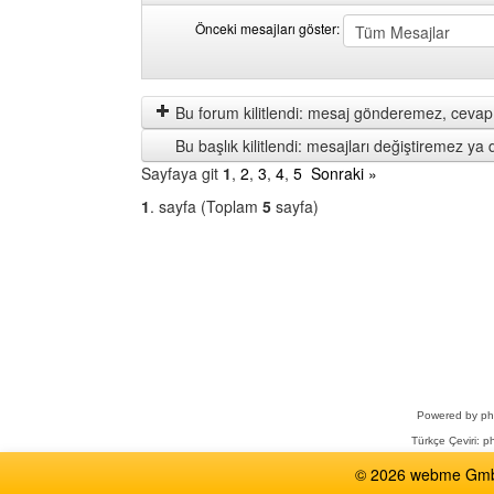
Önceki mesajları göster:
Önceki
Order
mesajları
by
göster
Bu forum kilitlendi: mesaj gönderemez, cevap 
Bu başlık kilitlendi: mesajları değiştiremez y
Sayfaya git
1
,
2
,
3
,
4
,
5
Sonraki »
1
. sayfa (Toplam
5
sayfa)
Bir
Forum
Seçin
Powered by
p
Türkçe Çeviri:
ph
© 2026 webme GmbH,