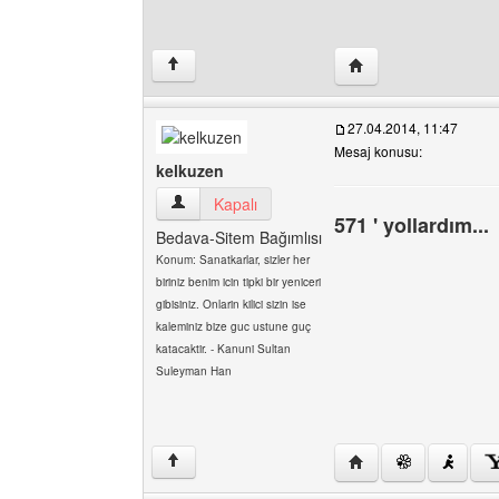
Yazarın web sitesini z
↑
27.04.2014, 11:47
Mesaj konusu:
kelkuzen
kelkuzen Kullanıcının profilini görüntüle
Kapalı
571 ' yollardım...
Bedava-Sitem Bağımlısı
Konum: Sanatkarlar, sizler her
biriniz benim icin tipki bir yeniceri
gibisiniz. Onlarin kilici sizin ise
kaleminiz bize guc ustune guç
katacaktir. - Kanuni Sultan
Suleyman Han
Yazarın web sitesini z
↑