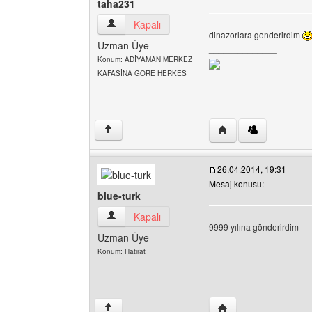
taha231
taha231 Kullanıcının profilini görüntüle
Kapalı
dinazorlara gonderirdim
Uzman Üye
______________
Konum: ADİYAMAN MERKEZ
KAFASİNA GORE HERKES
Yazarın web sitesini z
↑
26.04.2014, 19:31
Mesaj konusu:
blue-turk
blue-turk Kullanıcının profilini görüntüle
Kapalı
9999 yılına gönderirdim
Uzman Üye
Konum: Hatırat
Yazarın web sitesini z
↑