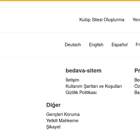
Kulüp Sitesi Oluşturma
Yen
Deutsch
English
Español
Fr
bedava-sitem
P
İletişim
Be
Kullanım Şartları ve Koşulları
Öz
Gizlilik Politikası
Ba
Diğer
Gençleri Koruma
Yetkili Mahkeme
Şikayet