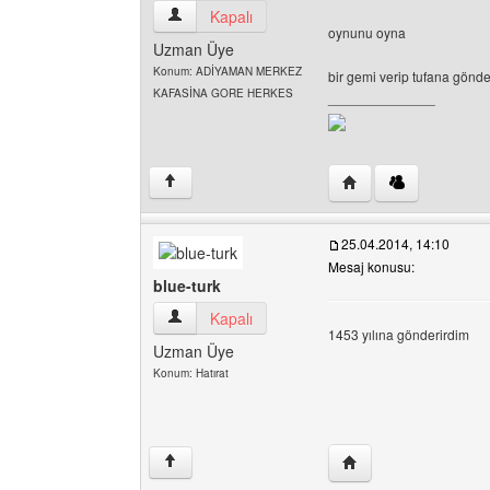
taha231 Kullanıcının profilini görüntüle
Kapalı
oynunu oyna
Uzman Üye
Konum: ADİYAMAN MERKEZ
bir gemi verip tufana gönde
KAFASİNA GORE HERKES
______________
Yazarın web sitesini z
↑
25.04.2014, 14:10
Mesaj konusu:
blue-turk
blue-turk Kullanıcının profilini görüntüle
Kapalı
1453 yılına gönderirdim
Uzman Üye
Konum: Hatırat
Yazarın web sitesini z
↑