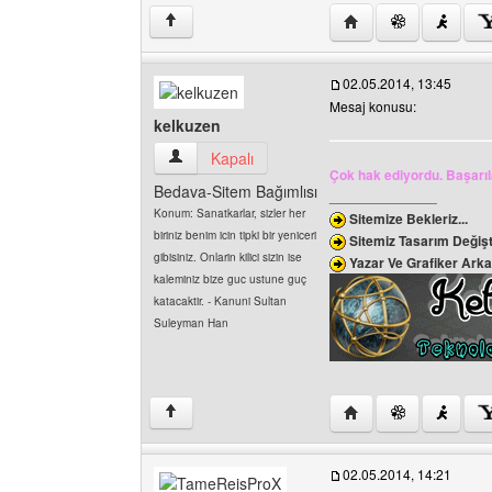
Yazarın web sitesini z
↑
02.05.2014, 13:45
Mesaj konusu:
kelkuzen
kelkuzen Kullanıcının profilini görüntüle
Kapalı
Çok hak ediyordu. Başarıla
Bedava-Sitem Bağımlısı
______________
Konum: Sanatkarlar, sizler her
Sitemize Bekleriz...
biriniz benim icin tipki bir yeniceri
Sitemiz Tasarım Değiştir
gibisiniz. Onlarin kilici sizin ise
Yazar Ve Grafiker Arka
kaleminiz bize guc ustune guç
katacaktir. - Kanuni Sultan
Suleyman Han
Yazarın web sitesini z
↑
02.05.2014, 14:21