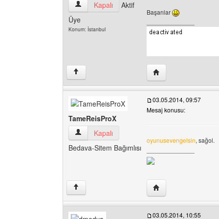
oyunusevengelsin Kullanıcının profilini görüntül
Kapalı
Aktif
Başarılar
Üye
______________
Konum: İstanbul
Yazarın web sitesini 
↑
03.05.2014, 09:57
Mesaj konusu:
TameReisProX
TameReisProX Kullanıcının profilini görüntüle
Kapalı
oyunusevengelsin
, sağol.
Bedava-Sitem Bağımlısı
______________
Yazarın web sitesini 
↑
03.05.2014, 10:55