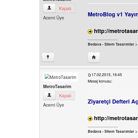
MetroTasarim Kullanıcının profilini görüntüle
Kapalı
MetroBlog v1 Yayın
Acemi Üye
http://metrotasa
______________
Bedava - Sitem Tasarımlar 
Yazarın web sitesini ziy
↑
17.02.2015, 16:45
Mesaj konusu:
MetroTasarim
MetroTasarim Kullanıcının profilini görüntüle
Kapalı
Ziyaretçi Defteri Açı
Acemi Üye
http://metrotasar
______________
Bedava - Sitem Tasarımlar 