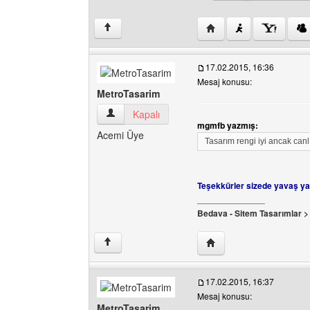
Yazarın web sitesini ziy
↑
17.02.2015, 16:36
Mesaj konusu:
MetroTasarim
MetroTasarim Kullanıcının profilini görüntüle
Kapalı
mgmfb yazmış:
Acemi Üye
Tasarım rengi iyi ancak canlı
Teşekkürler sizede yavaş ya
______________
Bedava - Sitem Tasarımlar 
Yazarın web sitesini ziy
↑
17.02.2015, 16:37
Mesaj konusu:
MetroTasarim