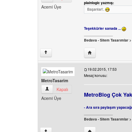
plainlogic yazmış:
Acemi Üye
Başarılar!:.
Teşekkürler sanada ...
______________
Bedava - Sitem Tasarımlar 
Yazarın web sitesini ziy
↑
19.02.2015, 17:53
Mesaj konusu:
MetroTasarim
MetroTasarim Kullanıcının profilini görüntüle
Kapalı
MetroBlog Çok Yak
Acemi Üye
- Ara sıra paylaşım yapacağı
______________
Bedava - Sitem Tasarımlar 
Yazarın web sitesini ziy
↑