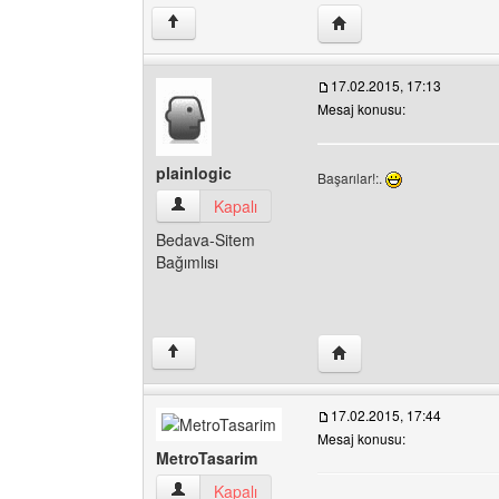
Yazarın web sitesini ziy
↑
17.02.2015, 17:13
Mesaj konusu:
plainlogic
Başarılar!:.
plainlogic Kullanıcının profilini görüntüle
Kapalı
Bedava-Sitem
Bağımlısı
Yazarın web sitesini ziya
↑
17.02.2015, 17:44
Mesaj konusu:
MetroTasarim
MetroTasarim Kullanıcının profilini görüntüle
Kapalı