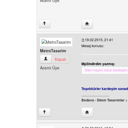
Acemi Üye
Yazarın web sitesini ziy
↑
19.02.2015, 21:41
Mesaj konusu:
MetroTasarim
MetroTasarim Kullanıcının profilini görüntüle
Kapalı
Mp3indirdim yazmış:
Acemi Üye
Siten hayırlı olsun kardeşim 
Teşekkürler kardeşim sanad
______________
Bedava - Sitem Tasarımlar 
Yazarın web sitesini ziy
↑