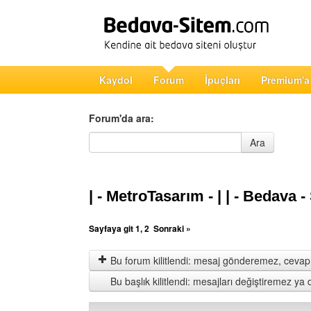
Kaydol
Forum
İpuçları
Premium'a
Forum'da ara:
Forum'da ara
Ara
| - MetroTasarım - | | - Bedava -
Sayfaya git
1
,
2
Sonraki »
Bu forum kilitlendi: mesaj gönderemez, cevap 
Bu başlık kilitlendi: mesajları değiştiremez y