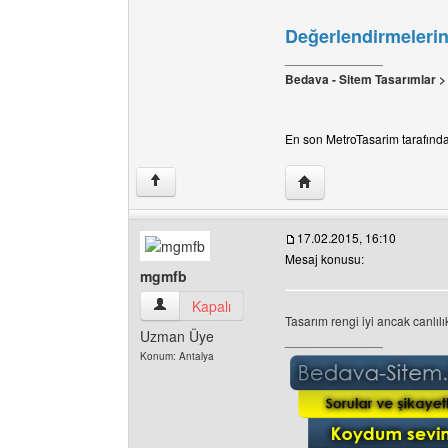
Değerlendirmelerini
______________
Bedava - Sitem Tasarımlar 
En son MetroTasarim tarafından
Yazarın web sitesini ziy
↑
17.02.2015, 16:10
Mesaj konusu:
mgmfb
mgmfb Kullanıcının profilini görüntüle
Kapalı
Tasarım rengi iyi ancak canlılı
Uzman Üye
______________
Konum: Antalya