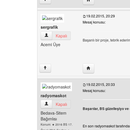
19.02.2015, 20:29
Mesaj konusu:
sergrafik
sergrafik Kullanıcının profilini görüntüle
Kapalı
Başarılı bir proje, tebrik ederi
Acemi Üye
Yazarın web sitesini ziya
↑
19.02.2015, 20:33
Mesaj konusu:
radyomaskot
radyomaskot Kullanıcının profilini görüntüle
Kapalı
Başarılar, BS güzelleşiyo ve
Bedava-Sitem
Bağımlısı
Konum: ★ 2016 BS 17.
En son radyomaskot tarafından 