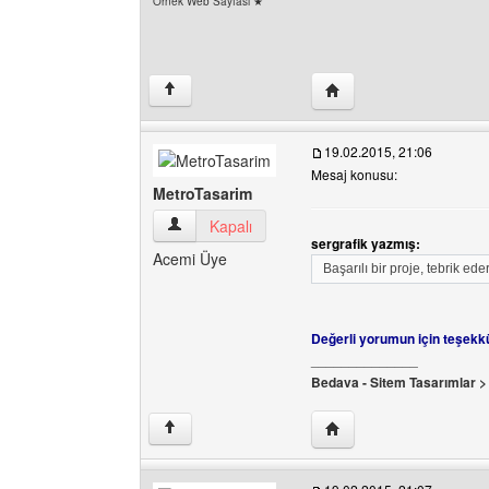
Örnek Web Sayfası ★
Yazarın web sitesini ziy
↑
19.02.2015, 21:06
Mesaj konusu:
MetroTasarim
MetroTasarim Kullanıcının profilini görüntüle
Kapalı
sergrafik yazmış:
Acemi Üye
Başarılı bir proje, tebrik ede
Değerli yorumun için teşek
______________
Bedava - Sitem Tasarımlar 
Yazarın web sitesini ziy
↑