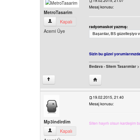
19.02.2015, 21:07
Mesaj konusu:
MetroTasarim
MetroTasarim Kullanıcının profilini görüntüle
Kapalı
radyomaskot yazmış:
Acemi Üye
Başarılar, BS güzelleşiyo
Sizin bu güzel yorumlarınızd
______________
Bedava - Sitem Tasarımlar 
Yazarın web sitesini ziy
↑
19.02.2015, 21:40
Mesaj konusu:
Mp3indirdim
Siten hayırlı olsun kardeşim ba
Mp3indirdim Kullanıcının profilini görüntüle
Kapalı