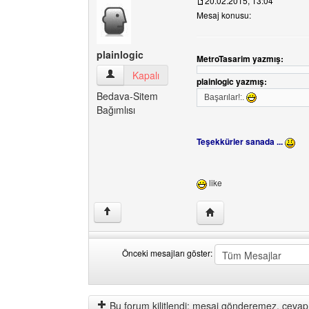
20.02.2015, 13:04
Mesaj konusu:
plainlogic
MetroTasarim yazmış:
plainlogic Kullanıcının profilini görüntüle
Kapalı
plainlogic yazmış:
Bedava-Sitem
Başarılar!:.
Bağımlısı
Teşekkürler sanada ...
like
Yazarın web sitesini ziya
↑
Önceki mesajları göster:
Önceki
Order
mesajları
by
göster
Bu forum kilitlendi: mesaj gönderemez, cevap 