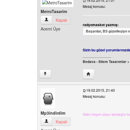
19.02.2015, 21:07
Mesaj konusu:
MetroTasarim
MetroTasarim Kullanıcının profilini görüntüle
Kapalı
radyomaskot yazmış:
Acemi Üye
Başarılar, BS güzelleşiyo
Sizin bu güzel yorumlarınızd
______________
Bedava - Sitem Tasarımlar 
Yazarın web sitesini ziy
↑
19.02.2015, 21:40
Mesaj konusu:
Mp3indirdim
Siten hayırlı olsun kardeşim ba
Mp3indirdim Kullanıcının profilini görüntüle
Kapalı