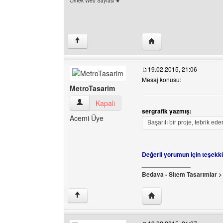
Örnek Web Sayfası ★
Yazarın web sitesini ziy
↑
19.02.2015, 21:06
Mesaj konusu:
MetroTasarim
MetroTasarim Kullanıcının profilini görüntüle
Kapalı
sergrafik yazmış:
Acemi Üye
Başarılı bir proje, tebrik ede
Değerli yorumun için teşek
______________
Bedava - Sitem Tasarımlar 
Yazarın web sitesini ziy
↑