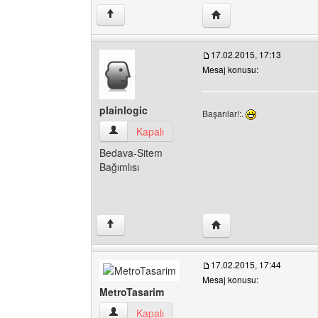
Yazarın web sitesini ziy
↑
17.02.2015, 17:13
Mesaj konusu:
plainlogic
Başarılar!:.
plainlogic Kullanıcının profilini görüntüle
Kapalı
Bedava-Sitem
Bağımlısı
Yazarın web sitesini ziya
↑
17.02.2015, 17:44
Mesaj konusu:
MetroTasarim
MetroTasarim Kullanıcının profilini görüntüle
Kapalı