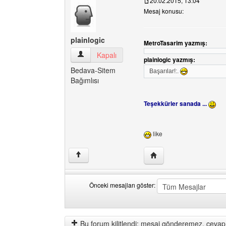
20.02.2015, 13:04
Mesaj konusu:
plainlogic
MetroTasarim yazmış:
plainlogic Kullanıcının profilini görüntüle
Kapalı
plainlogic yazmış:
Bedava-Sitem
Başarılar!:.
Bağımlısı
Teşekkürler sanada ...
like
Yazarın web sitesini ziya
↑
Önceki mesajları göster:
Önceki
Order
mesajları
by
göster
Bu forum kilitlendi: mesaj gönderemez, cevap 