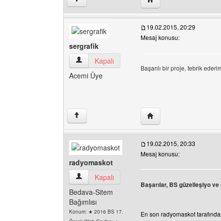
19.02.2015, 20:29
Mesaj konusu:
sergrafik
sergrafik Kullanıcının profilini görüntüle
Kapalı
Başarılı bir proje, tebrik ederi
Acemi Üye
Yazarın web sitesini ziya
↑
19.02.2015, 20:33
Mesaj konusu:
radyomaskot
radyomaskot Kullanıcının profilini görüntüle
Kapalı
Başarılar, BS güzelleşiyo ve
Bedava-Sitem
Bağımlısı
Konum: ★ 2016 BS 17.
En son radyomaskot tarafından 