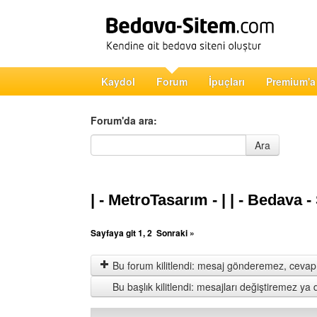
Kaydol
Forum
İpuçları
Premium'a
Forum'da ara:
Forum'da ara
Ara
| - MetroTasarım - | | - Bedava -
Sayfaya git
1
,
2
Sonraki »
Bu forum kilitlendi: mesaj gönderemez, cevap 
Bu başlık kilitlendi: mesajları değiştiremez y