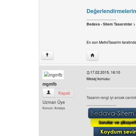
Değerlendirmelerini
______________
Bedava - Sitem Tasarımlar 
En son MetroTasarim tarafından
Yazarın web sitesini ziy
↑
17.02.2015, 16:10
Mesaj konusu:
mgmfb
mgmfb Kullanıcının profilini görüntüle
Kapalı
Tasarım rengi iyi ancak canlılı
Uzman Üye
______________
Konum: Antalya