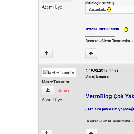
plainlogic yazmış:
Acemi Üye
Başarılar!:.
Teşekkürler sanada ...
______________
Bedava - Sitem Tasarımlar 
Yazarın web sitesini ziy
↑
19.02.2015, 17:53
Mesaj konusu:
MetroTasarim
MetroTasarim Kullanıcının profilini görüntüle
Kapalı
MetroBlog Çok Yak
Acemi Üye
- Ara sıra paylaşım yapacağı
______________
Bedava - Sitem Tasarımlar 
Yazarın web sitesini ziy
↑