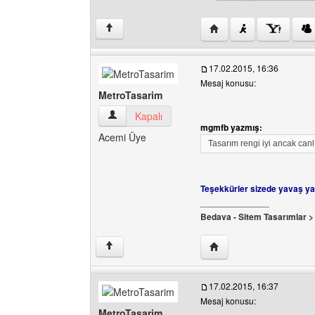
Yazarın web sitesini ziy
↑
17.02.2015, 16:36
Mesaj konusu:
MetroTasarim
MetroTasarim Kullanıcının profilini görüntüle
Kapalı
mgmfb yazmış:
Acemi Üye
Tasarım rengi iyi ancak canlı
Teşekkürler sizede yavaş ya
______________
Bedava - Sitem Tasarımlar 
Yazarın web sitesini ziy
↑
17.02.2015, 16:37
Mesaj konusu:
MetroTasarim