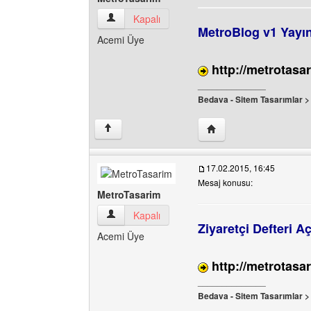
MetroTasarim Kullanıcının profilini görüntüle
Kapalı
MetroBlog v1 Yayın
Acemi Üye
http://metrotasa
______________
Bedava - Sitem Tasarımlar 
Yazarın web sitesini ziy
↑
17.02.2015, 16:45
Mesaj konusu:
MetroTasarim
MetroTasarim Kullanıcının profilini görüntüle
Kapalı
Ziyaretçi Defteri Açı
Acemi Üye
http://metrotasar
______________
Bedava - Sitem Tasarımlar 