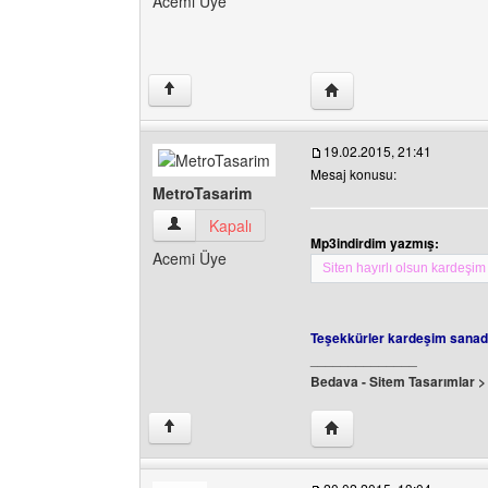
Acemi Üye
Yazarın web sitesini ziy
↑
19.02.2015, 21:41
Mesaj konusu:
MetroTasarim
MetroTasarim Kullanıcının profilini görüntüle
Kapalı
Mp3indirdim yazmış:
Acemi Üye
Siten hayırlı olsun kardeşim 
Teşekkürler kardeşim sanad
______________
Bedava - Sitem Tasarımlar 
Yazarın web sitesini ziy
↑