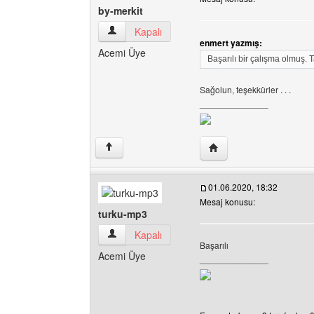
by-merkit
by-merkit Kullanıcının profilini görüntüle
Kapalı
enmert yazmış:
Acemi Üye
Başarılı bir çalışma olmuş. 
Sağolun, teşekkürler . . .
______________
Yazarın web sitesini ziya
↑
01.06.2020, 18:32
Mesaj konusu:
turku-mp3
turku-mp3 Kullanıcının profilini görüntüle
Kapalı
Başarılı
Acemi Üye
______________