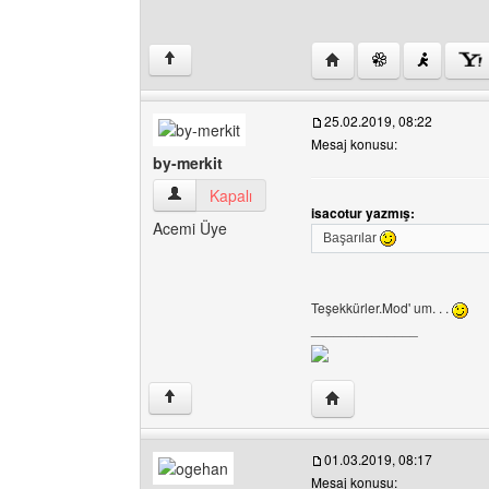
Yazarın web sitesini ziya
↑
25.02.2019, 08:22
Mesaj konusu:
by-merkit
by-merkit Kullanıcının profilini görüntüle
Kapalı
isacotur yazmış:
Acemi Üye
Başarılar
Teşekkürler.Mod' um. . .
______________
Yazarın web sitesini ziya
↑
01.03.2019, 08:17
Mesaj konusu: