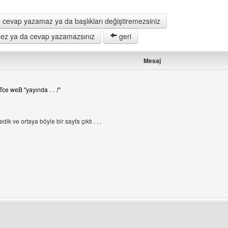
 cevap yazamaz ya da başlıkları değiştiremezsiniz
remez ya da cevap yazamazsınız
geri
Mesaj
e weB "yayında . . .!"
dik ve ortaya böyle bir sayfa çıktı . . .
ini ziyaret et: by-merkit