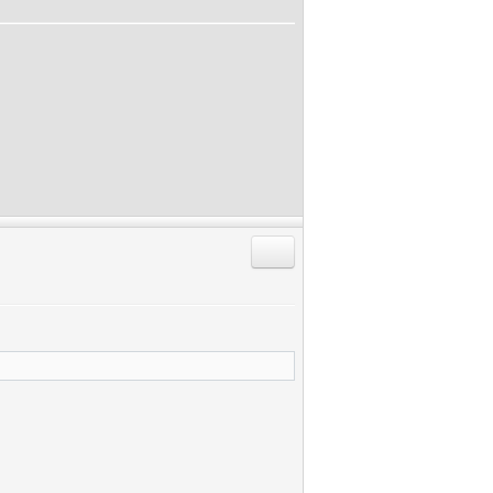
Alıntıyla Cevap Gönder