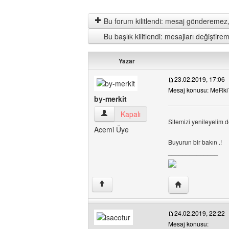
Bu forum kilitlendi: mesaj gönderemez,
Bu başlık kilitlendi: mesajları değişti
Yazar
23.02.2019, 17:06
Mesaj konusu: MeRkiTc
by-merkit
by-merkit Kullanıcının profilini görüntüle
Kapalı
Sitemizi yenileyelim de
Acemi Üye
Buyurun bir bakın .!
______________
Yazarın web sites
↑
24.02.2019, 22:22
Mesaj konusu: