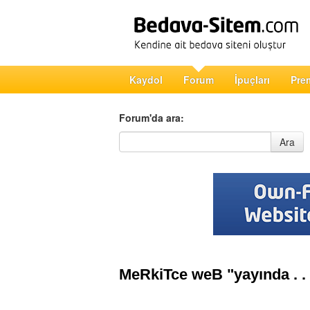
Kaydol
Forum
İpuçları
Pre
Forum'da ara:
Forum'da ara
Ara
MeRkiTce weB "yayında . . 