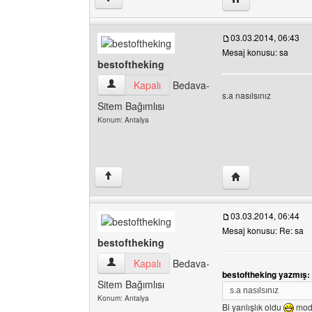
03.03.2014, 06:43
Mesaj konusu: sa
bestoftheking
bestoftheking Kullanıcının profilini görüntüle
Kapalı
Bedava-
s.a nasılsınız
Sitem Bağımlısı
Konum: Antalya
Yazarın web sitesin
↑
03.03.2014, 06:44
Mesaj konusu: Re: sa
bestoftheking
bestoftheking Kullanıcının profilini görüntüle
Kapalı
Bedava-
bestoftheking yazmış:
Sitem Bağımlısı
s.a nasılsınız
Konum: Antalya
Bi yanlışlık oldu
mod 