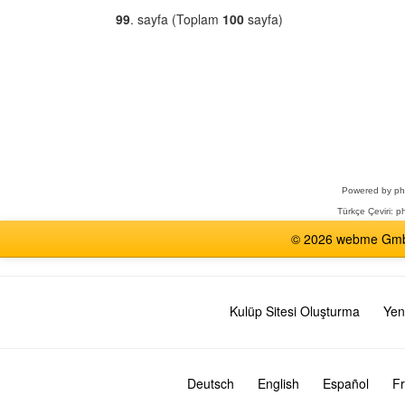
99
. sayfa (Toplam
100
sayfa)
Bir
Forum
Seçin
Powered by
p
Türkçe Çeviri:
ph
© 2026 webme GmbH,
Kulüp Sitesi Oluşturma
Yen
Deutsch
English
Español
Fr