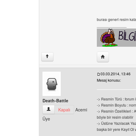
burası generl resim kat
______________
Yazarın web sitesin
↑
03.03.2014, 13:46
Mesaj konusu:
-> Resmin Türü : forum
Death-Battle
-> Resmin Boyutu : nor
Death-Battle Kullanıcının profilini görüntüle
Kapalı
Acemi
-> Resmin Özellikleri :
böyle bir resim olabilir
Üye
-> Üstüne Yazılacak Yaz
başka bir yere Kayıt Ol