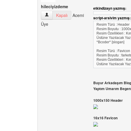
hileciyizdeme
etkindizayn yazmış:
hileciyizdeme Kullanıcının profilini görüntüle
Kapalı
Acemi
script-arsivim yazmış:
Üye
Resim Türü : Header
Resim Boyutu : 1000
Resim Özellikleri : Kır
Üstüne Yazılacak Yazıl
*Bcoder* [slogan]
Resim Türü : Favicon
Resim Boyutu : farke
Resim Özellikleri : Kır
Üstüne Yazılacak Yazıla
Buyur Arkadaşım Blog
Yaptım Umarım Begenirs
1000x150 Header
16x16 Favicon