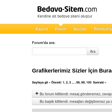
Kaydol
Forum
İpuçları
Premium'a
Forum'da ara:
Forum'da ara
Ara
Grafikerlerimiz Sizler İçin Bura
Sayfaya git
« Önceki
1
,
2
,
3
... ,
98
,
99
,
100
Sonraki »
Bu forum kilitlendi: mesaj gönderemez, cevap 
Bu başlık kilitlendi: mesajları değiştiremez y