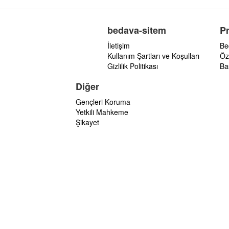
bedava-sitem
P
İletişim
Be
Kullanım Şartları ve Koşulları
Öz
Gizlilik Politikası
Ba
Diğer
Gençleri Koruma
Yetkili Mahkeme
Şikayet