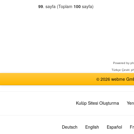
99
. sayfa (Toplam
100
sayfa)
Bir
Forum
Seçin
Powered by
p
Türkçe Çeviri:
ph
© 2026 webme GmbH,
Kulüp Sitesi Oluşturma
Yen
Deutsch
English
Español
Fr