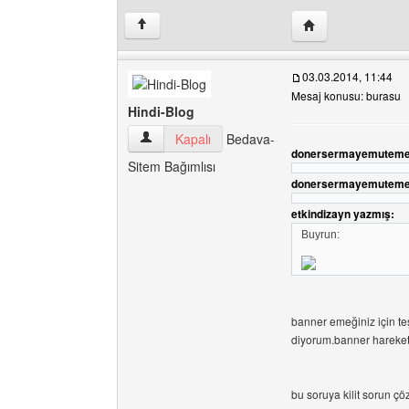
Yazarın web sites
↑
03.03.2014, 11:44
Mesaj konusu: burasu
Hindi-Blog
Hindi-Blog Kullanıcının profilini görüntüle
Kapalı
Bedava-
donersermayemutemet
Sitem Bağımlısı
donersermayemutemet
etkindizayn yazmış:
Buyrun:
banner emeğiniz için te
diyorum.banner hareket
bu soruya kilit sorun çö