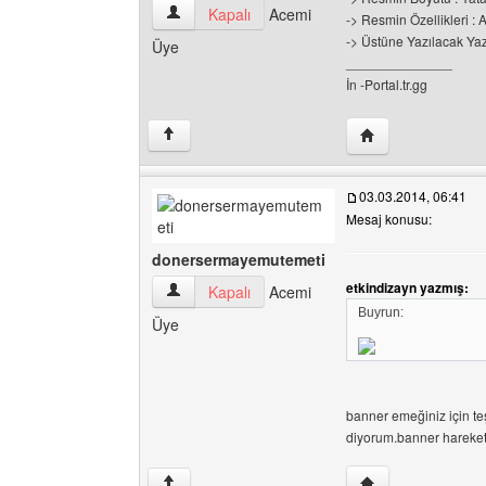
in-portal Kullanıcının profilini görüntüle
Kapalı
Acemi
-> Resmin Özellikleri :
-> Üstüne Yazılacak Yaz
Üye
______________
İn -Portal.tr.gg
Yazarın web sitesin
↑
03.03.2014, 06:41
Mesaj konusu:
donersermayemutemeti
etkindizayn yazmış:
donersermayemutemeti Kullanıcının profilini gö
Kapalı
Acemi
Buyrun:
Üye
banner emeğiniz için te
diyorum.banner hareket
Yazarın web sites
↑