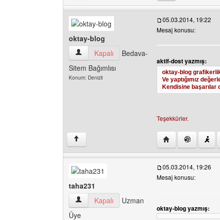
05.03.2014, 19:22
Mesaj konusu:
oktay-blog
oktay-blog Kullanıcının profilini görüntüle
Kapalı
Bedava-
aktif-dost yazmış:
Sitem Bağımlısı
oktay-blog grafikerli
Konum: Denizli
Ve yaptığımız değer
Kendisine başarılar d
Teşekkürler.
Yazarın web sitesin
↑
05.03.2014, 19:26
Mesaj konusu:
taha231
taha231 Kullanıcının profilini görüntüle
Kapalı
Uzman
oktay-blog yazmış:
Üye