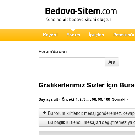
Kaydol
Forum
İpuçları
Premium'a
Forum'da ara:
Forum'da ara
Ara
Grafikerlerimiz Sizler İçin Bura
Sayfaya git
« Önceki
1
,
2
,
3
... ,
98
,
99
,
100
Sonraki »
Bu forum kilitlendi: mesaj gönderemez, cevap 
Bu başlık kilitlendi: mesajları değiştiremez y