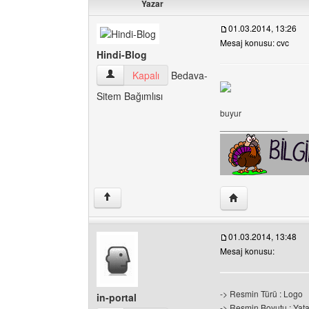
Yazar
01.03.2014, 13:26
Mesaj konusu: cvc
Hindi-Blog
Hindi-Blog Kullanıcının profilini görüntüle
Kapalı
Bedava-
Sitem Bağımlısı
buyur
______________
Yazarın web sitesin
↑
01.03.2014, 13:48
Mesaj konusu:
-> Resmin Türü : Logo
in-portal
-> Resmin Boyutu : Yat