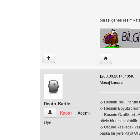
burası generl resim kat
______________
Yazarın web sitesin
↑
03.03.2014, 13:46
Mesaj konusu:
-> Resmin Türü : forum
Death-Battle
-> Resmin Boyutu : nor
Death-Battle Kullanıcının profilini görüntüle
Kapalı
Acemi
-> Resmin Özellikleri :
böyle bir resim olabilir
Üye
-> Üstüne Yazılacak Yaz
başka bir yere Kayıt Ol