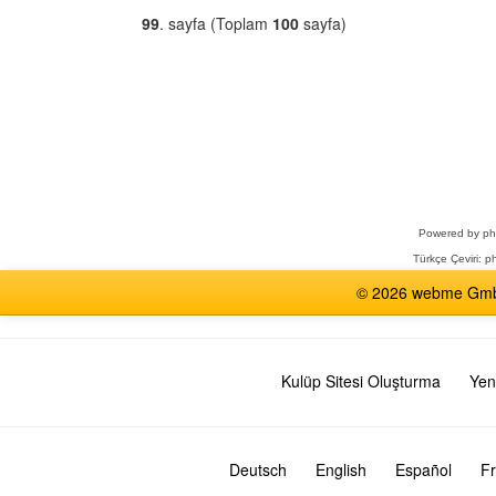
99
. sayfa (Toplam
100
sayfa)
Bir
Forum
Seçin
Powered by
p
Türkçe Çeviri:
ph
© 2026 webme GmbH,
Kulüp Sitesi Oluşturma
Yen
Deutsch
English
Español
Fr