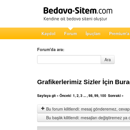
Kaydol
Forum
İpuçları
Premium'a
Forum'da ara:
Forum'da ara
Ara
Grafikerlerimiz Sizler İçin Bura
Sayfaya git
« Önceki
1
,
2
,
3
... ,
98
,
99
,
100
Sonraki »
Bu forum kilitlendi: mesaj gönderemez, cevap 
Bu başlık kilitlendi: mesajları değiştiremez y