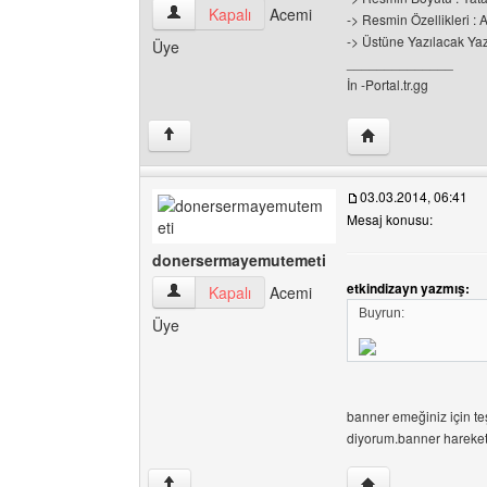
in-portal Kullanıcının profilini görüntüle
Kapalı
Acemi
-> Resmin Özellikleri :
-> Üstüne Yazılacak Yaz
Üye
______________
İn -Portal.tr.gg
Yazarın web sitesin
↑
03.03.2014, 06:41
Mesaj konusu:
donersermayemutemeti
etkindizayn yazmış:
donersermayemutemeti Kullanıcının profilini gö
Kapalı
Acemi
Buyrun:
Üye
banner emeğiniz için te
diyorum.banner hareket
Yazarın web sites
↑