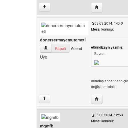
Yazarın web sitesin
↑
03.03.2014, 14:40
Mesaj konusu:
donersermayemutemeti
etkindizayn yazmış:
donersermayemutemeti Kullanıcının profilini gö
Kapalı
Acemi
Buyrun:
Üye
arkadaşlar banner ölçü
değiştirirmisiniz.
Yazarın web sites
↑
05.03.2014, 12:53
Mesaj konusu:
mgmfb