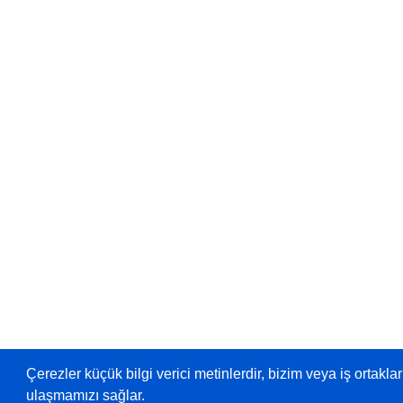
Çerezler küçük bilgi verici metinlerdir, bizim veya iş ortaklar
ulaşmamızı sağlar.