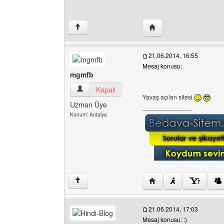
Yazarın web sitesini ziya
↑
21.06.2014, 16:55
Mesaj konusu:
mgmfb
mgmfb Kullanıcının profilini görüntüle
Kapalı
Yavaş açılan sitesi
Uzman Üye
______________
Konum: Antalya
Yazarın web sitesini ziy
↑
21.06.2014, 17:03
Mesaj konusu: :)