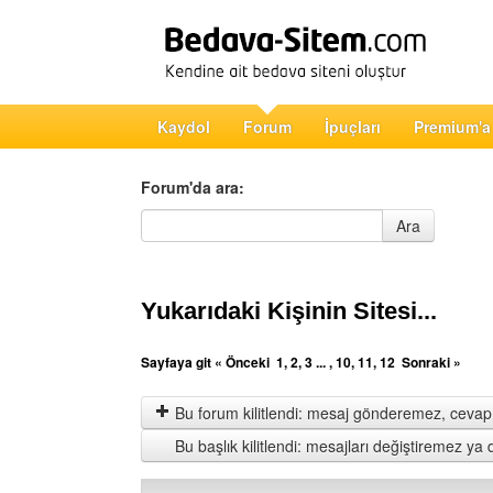
Kaydol
Forum
İpuçları
Premium'a
Forum'da ara:
Forum'da ara
Ara
Yukarıdaki Kişinin Sitesi...
Sayfaya git
« Önceki
1
,
2
,
3
... ,
10
,
11
,
12
Sonraki »
Bu forum kilitlendi: mesaj gönderemez, cevap 
Bu başlık kilitlendi: mesajları değiştiremez y