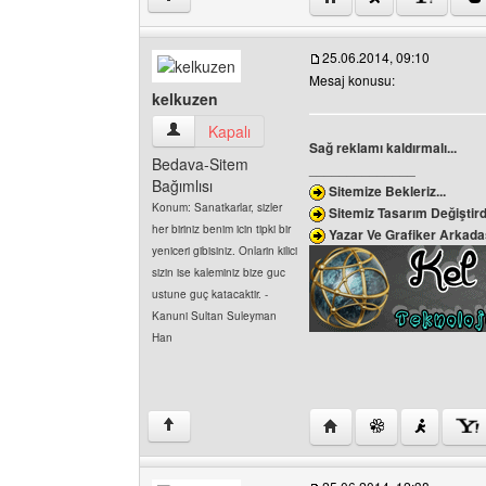
25.06.2014, 09:10
Mesaj konusu:
kelkuzen
kelkuzen Kullanıcının profilini görüntüle
Kapalı
Sağ reklamı kaldırmalı...
Bedava-Sitem
______________
Bağımlısı
Sitemize Bekleriz...
Konum: Sanatkarlar, sizler
Sitemiz Tasarım Değiştirdi 
her biriniz benim icin tipki bir
Yazar Ve Grafiker Arkadaş
yeniceri gibisiniz. Onlarin kilici
sizin ise kaleminiz bize guc
ustune guç katacaktir. -
Kanuni Sultan Suleyman
Han
Yazarın web sitesini ziy
↑