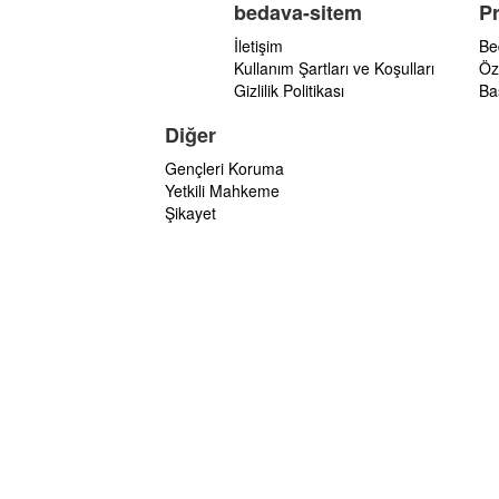
bedava-sitem
P
İletişim
Be
Kullanım Şartları ve Koşulları
Öz
Gizlilik Politikası
Ba
Diğer
Gençleri Koruma
Yetkili Mahkeme
Şikayet