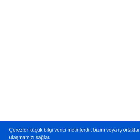
Çerezler küçük bilgi verici metinlerdir, bizim veya iş ortaklar
ulaşmamızı sağlar.