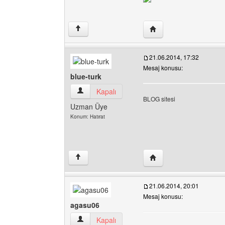
Yazarın web sitesini ziya
↑
21.06.2014, 17:32
Mesaj konusu:
blue-turk
blue-turk Kullanıcının profilini görüntüle
Kapalı
BLOG sitesi
Uzman Üye
Konum: Hatırat
Yazarın web sitesini ziya
↑
21.06.2014, 20:01
Mesaj konusu:
agasu06
agasu06 Kullanıcının profilini görüntüle
Kapalı