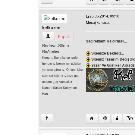
25.06.2014, 09:10
Mesaj konusu:
kelkuzen
kelkuzen Kullanıcının profilini görüntüle
Kapalı
Sağ reklamı kaldırmalı...
Bedava-Sitem
______________
Bağımlısı
Sitemize Bekleriz...
Konum: Sanatkarlar, sizler
Sitemiz Tasarım Değiştirdi 
her biriniz benim icin tipki bir
Yazar Ve Grafiker Arkadaş
yeniceri gibisiniz. Onlarin kilici
sizin ise kaleminiz bize guc
ustune guç katacaktir. -
Kanuni Sultan Suleyman
Han
Yazarın web sitesini ziy
↑