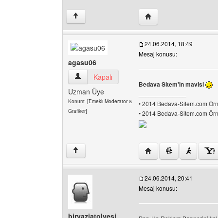
Yazarın web sitesini ziya
↑
24.06.2014, 18:49
Mesaj konusu:
agasu06
agasu06 Kullanıcının profilini görüntüle
Kapalı
Bedava Sitem'in mavisi
Uzman Üye
______________
Konum: [Emekli Moderatör &
• 2014 Bedava-Sitem.com Örne
Grafiker]
• 2014 Bedava-Sitem.com Örne
Yazarın web sitesini ziy
↑
24.06.2014, 20:41
Mesaj konusu:
biryaziatolyesi