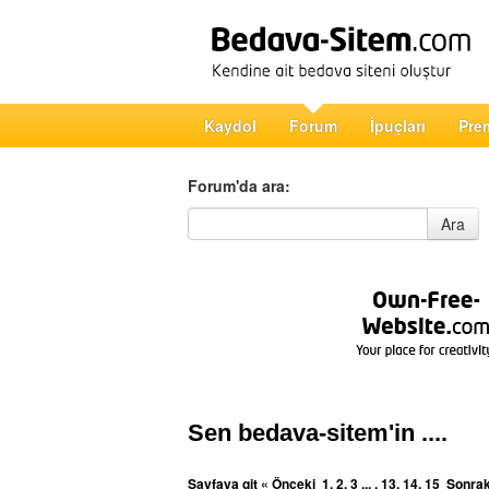
Kaydol
Forum
İpuçları
Pre
Forum'da ara:
Forum'da ara
Ara
Sen bedava-sitem'in ....
Sayfaya git
« Önceki
1
,
2
,
3
... ,
13
,
14
,
15
Sonrak