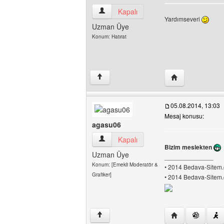
blue-turk Kullanıcının profilini görüntüle
Kapalı
Yardımseveri
Uzman Üye
Konum: Hatırat
Yazarın web sites
↑
05.08.2014, 13:03
Mesaj konusu:
agasu06
agasu06 Kullanıcının profilini görüntüle
Kapalı
Bizim meslekten
Uzman Üye
______________
Konum: [Emekli Moderatör &
• 2014 Bedava-Sitem.c
Grafiker]
• 2014 Bedava-Sitem.c
Yazarın web sites
↑