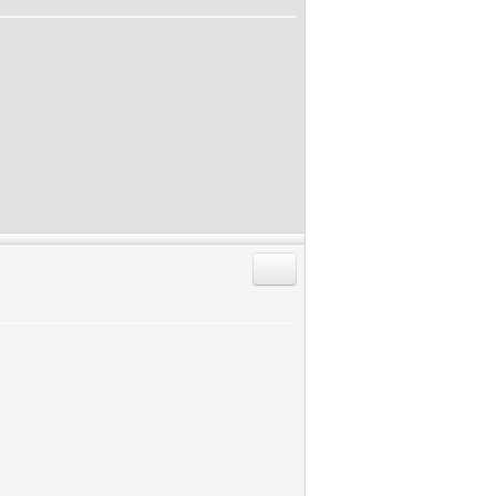
Alıntıyla Cevap Gönder