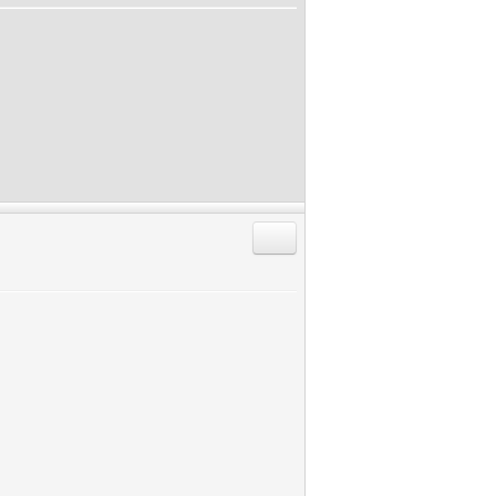
Alıntıyla Cevap Gönder