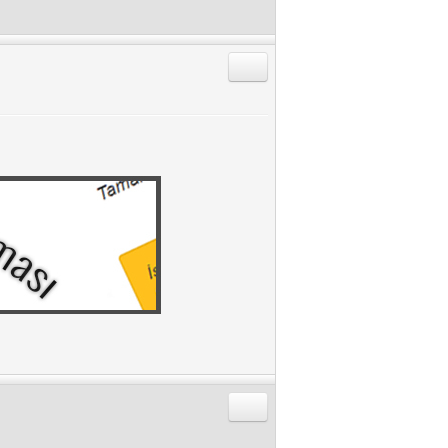
Alıntıyla Cevap Gönder
Alıntıyla Cevap Gönder