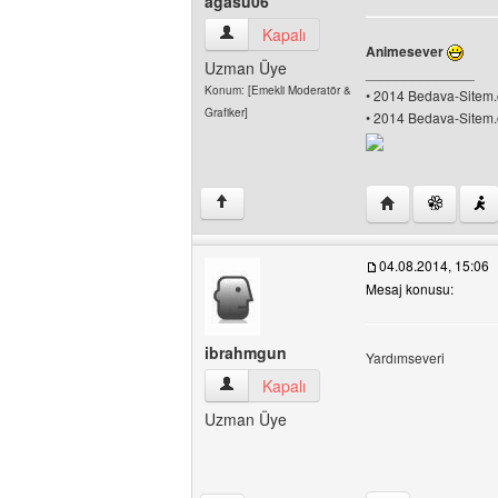
agasu06
agasu06 Kullanıcının profilini görüntüle
Kapalı
Animesever
Uzman Üye
______________
Konum: [Emekli Moderatör &
• 2014 Bedava-Sitem.c
Grafiker]
• 2014 Bedava-Sitem.c
Yazarın web sites
↑
04.08.2014, 15:06
Mesaj konusu:
ibrahmgun
Yardımseveri
ibrahmgun Kullanıcının profilini görüntül
Kapalı
Uzman Üye