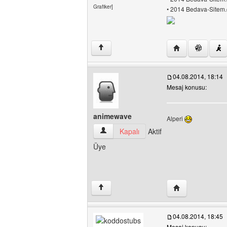
Grafiker]
• 2014 Bedava-Sitem.c
Yazarın web sites
↑
04.08.2014, 18:14
Mesaj konusu:
animewave
Alperi
animewave Kullanıcının profilini görüntü
Kapalı
Aktif
Üye
Yazarın web site
↑
04.08.2014, 18:45
Mesaj konusu: