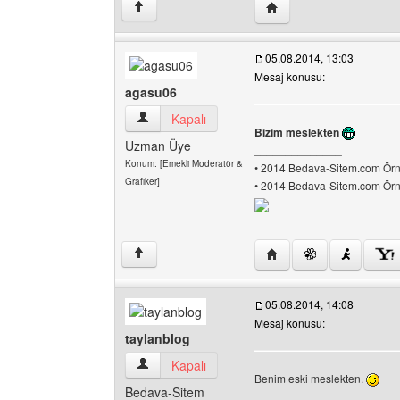
Yazarın web sitesini ziya
↑
05.08.2014, 13:03
Mesaj konusu:
agasu06
agasu06 Kullanıcının profilini görüntüle
Kapalı
Bizim meslekten
Uzman Üye
______________
Konum: [Emekli Moderatör &
• 2014 Bedava-Sitem.com Örne
Grafiker]
• 2014 Bedava-Sitem.com Örne
Yazarın web sitesini ziy
↑
05.08.2014, 14:08
Mesaj konusu:
taylanblog
taylanblog Kullanıcının profilini görüntüle
Kapalı
Benim eski meslekten.
Bedava-Sitem
______________