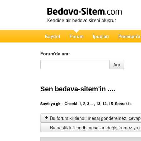
Kaydol
Forum
İpuçları
Premium'a
Forum'da ara:
Forum'da ara
Ara
Sen bedava-sitem'in ....
Sayfaya git
« Önceki
1
,
2
,
3
... ,
13
,
14
,
15
Sonraki »
Bu forum kilitlendi: mesaj gönderemez, cevap 
Bu başlık kilitlendi: mesajları değiştiremez y