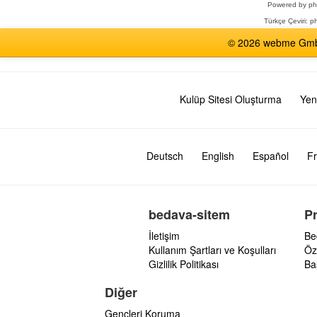
Powered by
p
Türkçe Çeviri:
ph
© 2026 webme GmbH,
Kulüp Sitesi Oluşturma
Yen
Deutsch
English
Español
Fr
bedava-sitem
P
İletişim
Be
Kullanım Şartları ve Koşulları
Öz
Gizlilik Politikası
Ba
Diğer
Gençleri Koruma