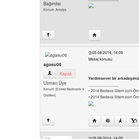
Bağımlısı
Konum: Antalya
Yazarın web sitesini ziya
↑
05.08.2014, 14:09
Mesaj konusu:
agasu06
agasu06 Kullanıcının profilini görüntüle
Kapalı
Yardımsever bir arkadaşımız
Uzman Üye
______________
Konum: [Emekli Moderatör &
• 2014 Bedava-Sitem.com Örne
Grafiker]
• 2014 Bedava-Sitem.com Örne
Yazarın web sitesini ziy
↑
05.08.2014, 14:25