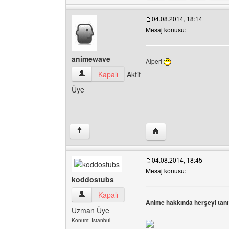
04.08.2014, 18:14
Mesaj konusu:
animewave
Alperi
animewave Kullanıcının profilini görüntüle
Kapalı
Aktif
Üye
Yazarın web sitesini zi
↑
04.08.2014, 18:45
Mesaj konusu:
koddostubs
koddostubs Kullanıcının profilini görüntüle
Kapalı
Anime hakkında herşeyi tanıt
Uzman Üye
______________
Konum: Istanbul