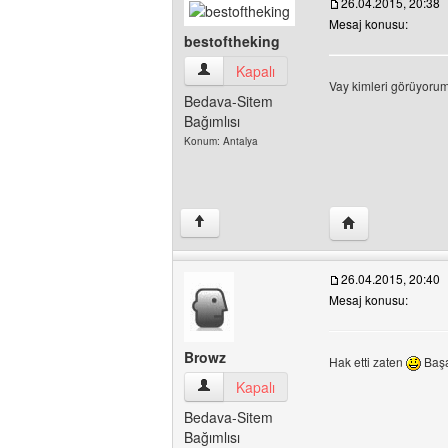
26.04.2015, 20:38
Mesaj konusu:
bestoftheking
bestoftheking Kullanıcının profilini görün
Kapalı
Vay kimleri görüyoru
Bedava-Sitem
Bağımlısı
Konum: Antalya
Yazarın web sites
↑
26.04.2015, 20:40
Mesaj konusu:
Browz
Hak etti zaten
Başa
Browz Kullanıcının profilini görüntüle
Kapalı
Bedava-Sitem
Bağımlısı