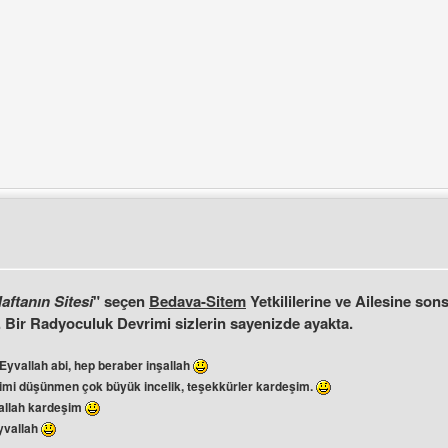
le
ini ziyaret et: technoatom
üle
aftanın Sitesi
" seçen
Bedava-Sitem
Yetkililerine ve Ailesine son
. Bir Radyoculuk Devrimi sizlerin sayenizde ayakta.
Eyvallah abi, hep beraber inşallah
imi düşünmen çok büyük incelik, teşekkürler kardeşim.
allah kardeşim
vallah