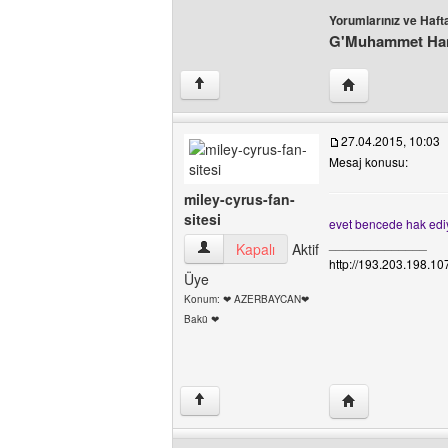
Yorumlarınız ve Hafta
G'Muhammet Ha
Yazarın web sites
↑
27.04.2015, 10:03
Mesaj konusu:
miley-cyrus-fan-
sitesi
evet bencede hak ediy
______________
miley-cyrus-fan-sitesi Kullanıcının profili
Kapalı
Aktif
http://193.203.198.1
Üye
Konum: ❤ AZERBAYCAN❤
Bakü ❤
Yazarın web sites
↑