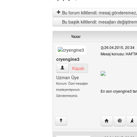
Bu forum kilitlendi: mesaj gönderemez,
Bu başlık kilitlendi: mesajları değişti
Yazar
26.04.2015, 20:34
Mesaj konusu: HAF
cryengine3
cryengine3 Kullanıcının profilini görüntül
Kapalı
Uzman Üye
Konum: Özel mesajları
inceleyemiyorum.
En son cryengine3 tara
Göndermeyiniz.
Yazarın web sites
↑