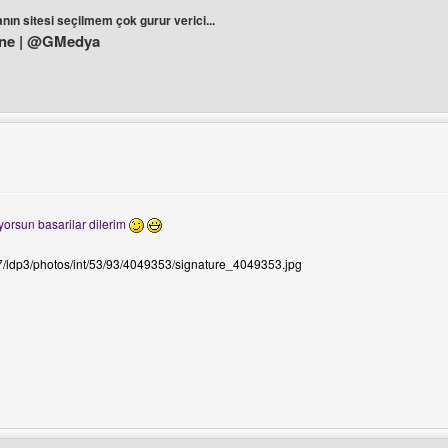
nın sitesi seçilmem çok gurur verici...
ne | @GMedya
ini ziyaret et: radyomaskot
orsun basarilar dilerim
ni görüntüle
07/ldp3/photos/int/53/93/4049353/signature_4049353.jpg
ini ziyaret et: miley-cyrus-fan-sitesi