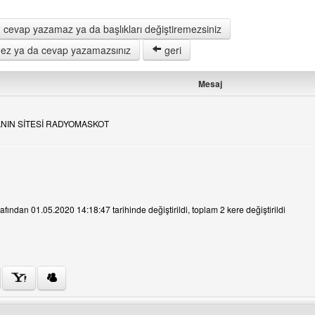
 cevap yazamaz ya da başlıkları değiştiremezsiniz
remez ya da cevap yazamazsınız
geri
Mesaj
TANIN SİTESİ RADYOMASKOT
e
fından 01.05.2020 14:18:47 tarihinde değiştirildi, toplam 2 kere değiştirildi
ini ziyaret et: cryengine3