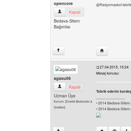
opencore
@Radyomaskot tebrikle
opencore Kullanıcının profilini görüntüle
Kapalı
Bedava-Sitem
Bağımlısı
Yazarın web sites
↑
27.04.2015, 15:24
Mesaj konusu:
agasu06
agasu06 Kullanıcının profilini görüntüle
Kapalı
Tebrik ederim kardeşi
Uzman Üye
______________
Konum: [Emekli Moderatör &
• 2014 Bedava-Sitem.c
Grafiker]
• 2014 Bedava-Sitem.c
Yazarın web sites