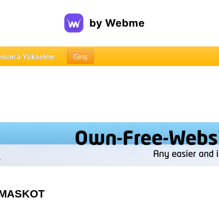
mium'a Yükselme
Giriş
OMASKOT