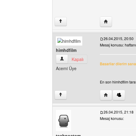
Yazarın web sites
↑
26.04.2015, 20:50
Mesaj konusu: haftanı
himhdfilm
himhdfilm Kullanıcının profilini görüntüle
Kapalı
Basarilar dilerim san
Acemi Üye
En son himhdfilm taraf
Yazarın web sites
↑
26.04.2015, 21:18
Mesaj konusu:
technoatom