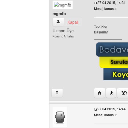
27.04.2015, 14:31
Mesaj konusu:
mgmfb
mgmfb Kullanıcının profilini görüntüle
Kapalı
Tebrikler
Uzman Üye
Başarılar
Konum: Antalya
______________
Yazarın web sites
↑
27.04.2015, 14:44
Mesaj konusu: