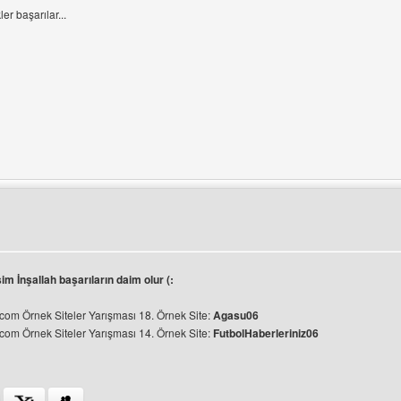
r başarılar...
ini ziyaret et: opencore
m İnşallah başarıların daim olur (:
om Örnek Siteler Yarışması 18. Örnek Site:
Agasu06
om Örnek Siteler Yarışması 14. Örnek Site:
FutbolHaberleriniz06
ini ziyaret et: agasu06