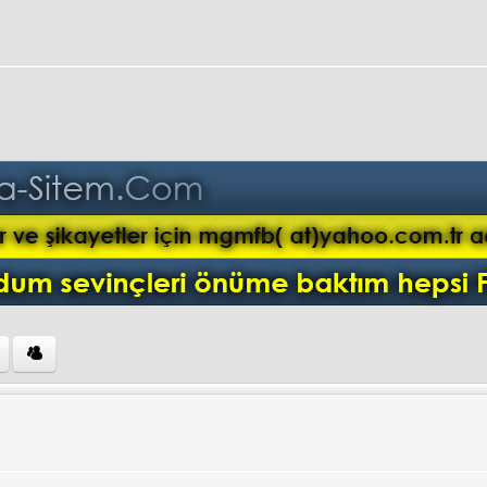
ini ziyaret et: mgmfb