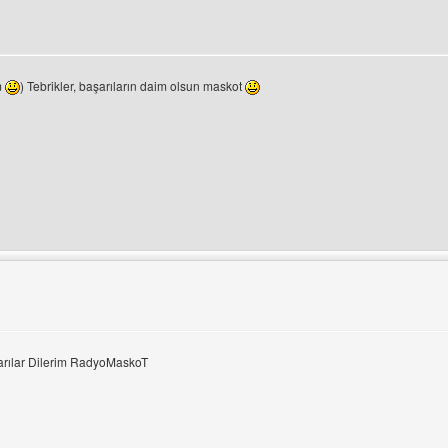
tüle
m
) Tebrikler, başarıların daim olsun maskot
ini ziyaret et: bestoftheking
rılar Dilerim RadyoMaskoT