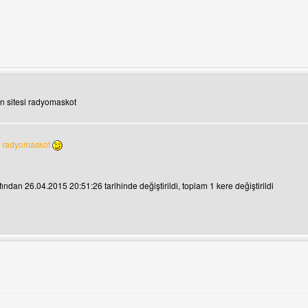
ini ziyaret et: Browz
n sitesi radyomaskot
a radyomaskot
ından 26.04.2015 20:51:26 tarihinde değiştirildi, toplam 1 kere değiştirildi
ini ziyaret et: himhdfilm