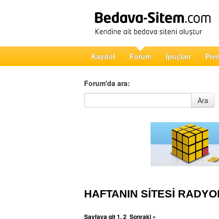
Kaydol
Forum
İpuçları
Pre
Forum'da ara:
Forum'da ara
Ara
HAFTANIN SİTESİ RADY
Sayfaya git
1
,
2
Sonraki »