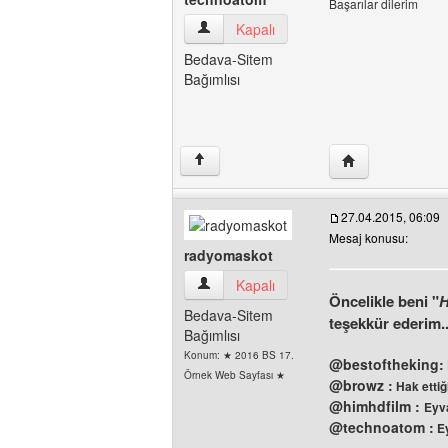
Başarılar dilerim
technoatom Kullanıcının profilini görüntü
Kapalı
Bedava-Sitem
Bağımlısı
Yazarın web sites
↑
27.04.2015, 06:09
Mesaj konusu:
radyomaskot
radyomaskot Kullanıcının profilini görünt
Kapalı
Öncelikle beni "
H
Bedava-Sitem
teşekkür ederim.
Bağımlısı
Konum: ★ 2016 BS 17.
@bestoftheking:
Örnek Web Sayfası ★
@browz :
Hak ettiğ
@himhdfilm :
Eyv
@technoatom :
Ey