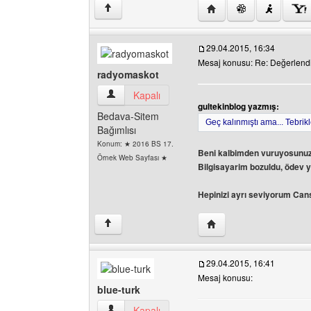
Yazarın web sitesini ziya
↑
29.04.2015, 16:34
Mesaj konusu: Re: Değerlend
radyomaskot
radyomaskot Kullanıcının profilini görüntüle
Kapalı
gultekinblog yazmış:
Bedava-Sitem
Geç kalınmıştı ama... Tebrik
Bağımlısı
Konum: ★ 2016 BS 17.
Beni kalbimden vuruyosunuz 
Örnek Web Sayfası ★
Bilgisayarim bozuldu, ödev 
Hepinizi ayrı seviyorum Cans
Yazarın web sitesini ziy
↑
29.04.2015, 16:41
Mesaj konusu:
blue-turk
blue-turk Kullanıcının profilini görüntüle
Kapalı