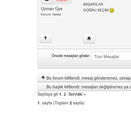
BAŞARILAR
Uzman Üye
DOĞRU SEÇİM
Konum: Hatırat
Yazarın web sitesini ziya
↑
Önceki mesajları göster:
Önceki
Order
mesajları
by
göster
Bu forum kilitlendi: mesaj gönderemez, cevap 
Bu başlık kilitlendi: mesajları değiştiremez y
Sayfaya git
1
,
2
Sonraki »
1
. sayfa (Toplam
2
sayfa)