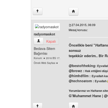
Yazarın web sitesini ziy
↑
27.04.2015, 06:09
Mesaj konusu:
radyomaskot
radyomaskot Kullanıcının profilini görüntüle
Kapalı
Öncelikle beni "
Haftanı
Bedava-Sitem
sonsuz
Bağımlısı
teşekkür ederim.. Bir R
Konum: ★ 2016 BS 17.
Örnek Web Sayfası ★
@bestoftheking:
Eyvallah
@browz :
Hak ettiğimi düş
@himhdfilm :
Eyvallah k
@technoatom :
Eyvallah
Yorumlarınız ve Haftanın site
G'Muhammet Hane | 
Yazarın web sitesini ziy
↑