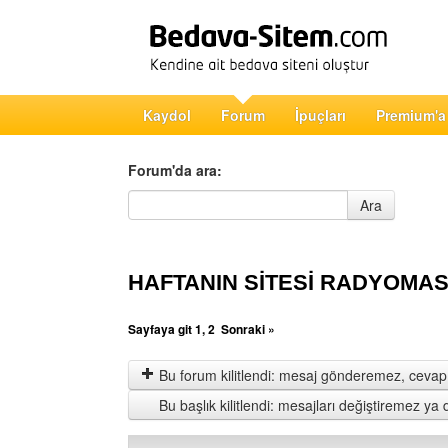
Kaydol
Forum
İpuçları
Premium'a
Forum'da ara:
Forum'da ara
Ara
HAFTANIN SİTESİ RADYOMA
Sayfaya git
1
,
2
Sonraki »
Bu forum kilitlendi: mesaj gönderemez, cevap 
Bu başlık kilitlendi: mesajları değiştiremez y