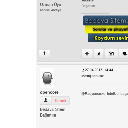
Uzman Üye
Başarılar
Konum: Antalya
______________
Yazarın web sitesini ziy
↑
27.04.2015, 14:44
Mesaj konusu:
opencore
@Radyomaskot tebrikler başarı
opencore Kullanıcının profilini görüntüle
Kapalı
Bedava-Sitem
Bağımlısı