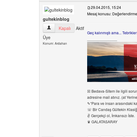
29.04.2015, 15:24
Mesaj konusu: Değerlendirme
gultekinblog
gultekinblog Kullanıcının profilini görüntüle
Kapalı
Aktif
Geç kalınmıştı ama... Tebrikle
Üye
______________
Konum: Ardahan
☒ Bedava-Sitem ile ilgili sorun
adresine mail atınız. (at Yerin
✎“Para ve insan arasındaki karş
☏ Bir Candaş Gültekin Klasiğ
✌ Gerçekçi ol, İmkansızı İste.
♛ GALATASARAY