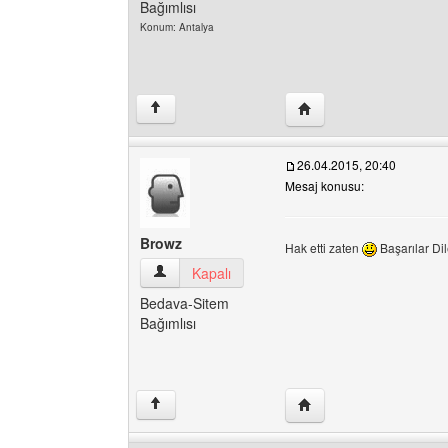
Bağımlısı
Konum: Antalya
Yazarın web sitesini ziy
↑
26.04.2015, 20:40
Mesaj konusu:
Browz
Hak etti zaten
Başarılar D
Browz Kullanıcının profilini görüntüle
Kapalı
Bedava-Sitem
Bağımlısı
Yazarın web sitesini ziy
↑