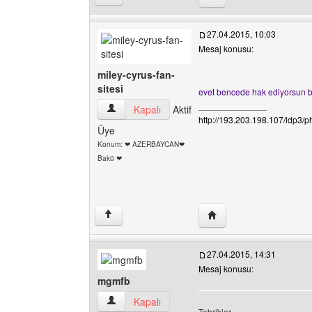
27.04.2015, 10:03
Mesaj konusu:
miley-cyrus-fan-
sitesi
evet bencede hak ediyorsun ba
______________
miley-cyrus-fan-sitesi Kullanıcının profilini görü
Kapalı
Aktif
http://193.203.198.107/ldp3/
Üye
Konum: ❤ AZERBAYCAN❤
Bakü ❤
Yazarın web sitesini ziya
↑
27.04.2015, 14:31
Mesaj konusu:
mgmfb
mgmfb Kullanıcının profilini görüntüle
Kapalı
Tebrikler