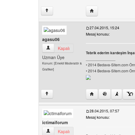
Yazarın web sitesini ziy
↑
27.04.2015, 15:24
Mesaj konusu:
agasu06
agasu06 Kullanıcının profilini görüntüle
Kapalı
Tebrik ederim kardeşim İnşall
Uzman Üye
______________
Konum: [Emekli Moderatör &
• 2014 Bedava-Sitem.com Örne
Grafiker]
• 2014 Bedava-Sitem.com Örne
Yazarın web sitesini ziy
↑
28.04.2015, 07:57
Mesaj konusu:
ictimaiforum
ictimaiforum Kullanıcının profilini görüntüle
Kapalı