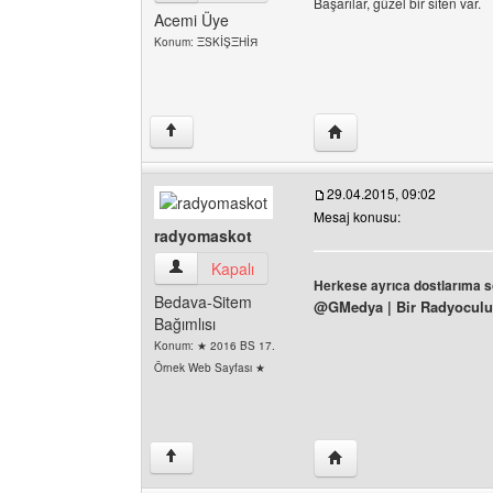
Başarılar, güzel bir siten var.
Acemi Üye
Konum: ΞSKİŞΞHİЯ
Yazarın web sitesini ziya
↑
29.04.2015, 09:02
Mesaj konusu:
radyomaskot
radyomaskot Kullanıcının profilini görüntüle
Kapalı
Herkese ayrıca dostlarıma s
Bedava-Sitem
@GMedya | Bir Radyoculu
Bağımlısı
Konum: ★ 2016 BS 17.
Örnek Web Sayfası ★
Yazarın web sitesini ziy
↑