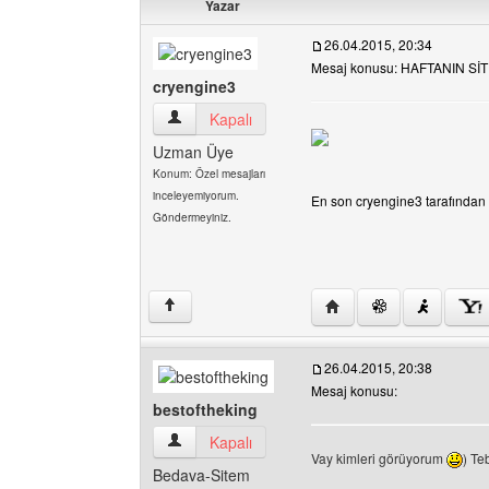
Yazar
26.04.2015, 20:34
Mesaj konusu: HAFTANIN S
cryengine3
cryengine3 Kullanıcının profilini görüntüle
Kapalı
Uzman Üye
Konum: Özel mesajları
inceleyemiyorum.
En son cryengine3 tarafından 0
Göndermeyiniz.
Yazarın web sitesini ziy
↑
26.04.2015, 20:38
Mesaj konusu:
bestoftheking
bestoftheking Kullanıcının profilini görüntüle
Kapalı
Vay kimleri görüyorum
) Te
Bedava-Sitem