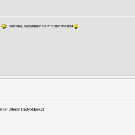
tüle
m
) Tebrikler, başarıların daim olsun maskot
ini ziyaret et: bestoftheking
rılar Dilerim RadyoMaskoT