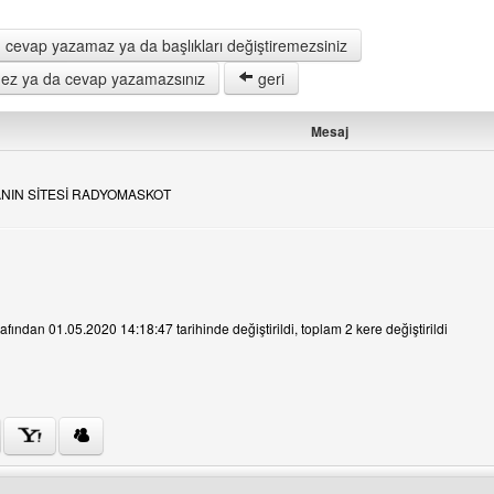
 cevap yazamaz ya da başlıkları değiştiremezsiniz
remez ya da cevap yazamazsınız
geri
Mesaj
TANIN SİTESİ RADYOMASKOT
e
fından 01.05.2020 14:18:47 tarihinde değiştirildi, toplam 2 kere değiştirildi
ini ziyaret et: cryengine3