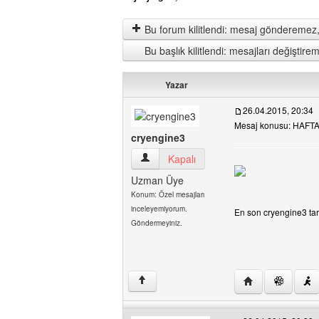
Bu forum kilitlendi: mesaj gönderemez,
Bu başlık kilitlendi: mesajları değişti
Yazar
26.04.2015, 20:34
Mesaj konusu: HAF
cryengine3
cryengine3 Kullanıcının profilini görüntül
Kapalı
Uzman Üye
Konum: Özel mesajları
inceleyemiyorum.
En son cryengine3 tara
Göndermeyiniz.
Yazarın web sites
↑