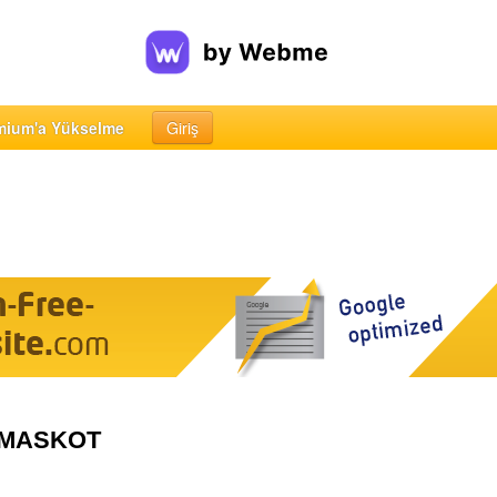
mium'a Yükselme
Giriş
OMASKOT