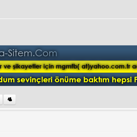
ini ziyaret et: mgmfb