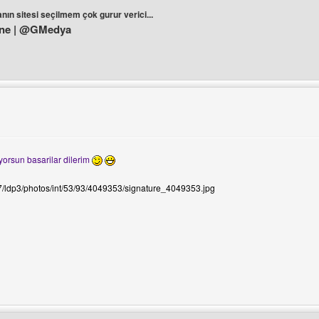
nın sitesi seçilmem çok gurur verici...
ne | @GMedya
ini ziyaret et: radyomaskot
orsun basarilar dilerim
ni görüntüle
07/ldp3/photos/int/53/93/4049353/signature_4049353.jpg
ini ziyaret et: miley-cyrus-fan-sitesi