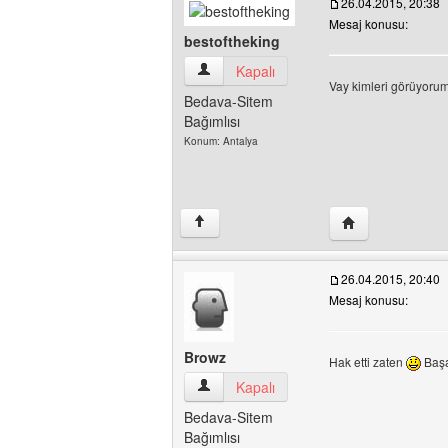
26.04.2015, 20:38
Mesaj konusu:
bestoftheking
bestoftheking Kullanıcının profilini görün
Kapalı
Vay kimleri görüyoru
Bedava-Sitem
Bağımlısı
Konum: Antalya
Yazarın web sites
↑
26.04.2015, 20:40
Mesaj konusu:
Browz
Hak etti zaten
Başa
Browz Kullanıcının profilini görüntüle
Kapalı
Bedava-Sitem
Bağımlısı