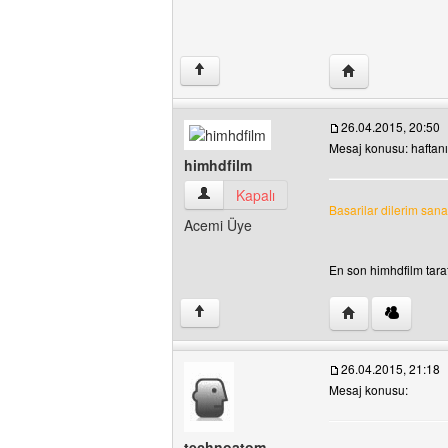
Yazarın web sites
↑
26.04.2015, 20:50
Mesaj konusu: haftanı
himhdfilm
himhdfilm Kullanıcının profilini görüntüle
Kapalı
Basarilar dilerim san
Acemi Üye
En son himhdfilm taraf
Yazarın web sites
↑
26.04.2015, 21:18
Mesaj konusu:
technoatom