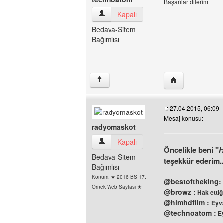
Başarılar dilerim
technoatom Kullanıcının profilini görüntü
Kapalı
Bedava-Sitem
Bağımlısı
Yazarın web sites
↑
27.04.2015, 06:09
Mesaj konusu:
radyomaskot
radyomaskot Kullanıcının profilini görünt
Kapalı
Öncelikle beni "
H
Bedava-Sitem
teşekkür ederim.
Bağımlısı
Konum: ★ 2016 BS 17.
@bestoftheking:
Örnek Web Sayfası ★
@browz :
Hak ettiğ
@himhdfilm :
Eyv
@technoatom :
Ey