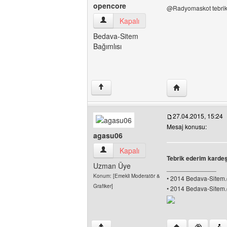
opencore
@Radyomaskot tebrikle
opencore Kullanıcının profilini görüntüle
Kapalı
Bedava-Sitem
Bağımlısı
Yazarın web sites
↑
27.04.2015, 15:24
Mesaj konusu:
agasu06
agasu06 Kullanıcının profilini görüntüle
Kapalı
Tebrik ederim kardeşi
Uzman Üye
______________
Konum: [Emekli Moderatör &
• 2014 Bedava-Sitem.c
Grafiker]
• 2014 Bedava-Sitem.c
Yazarın web sites