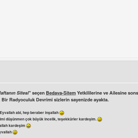
le
ini ziyaret et: technoatom
üle
aftanın Sitesi
" seçen
Bedava-Sitem
Yetkililerine ve Ailesine son
. Bir Radyoculuk Devrimi sizlerin sayenizde ayakta.
Eyvallah abi, hep beraber inşallah
imi düşünmen çok büyük incelik, teşekkürler kardeşim.
allah kardeşim
vallah