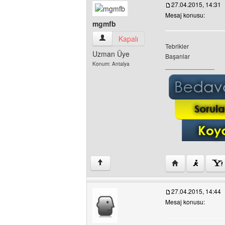
27.04.2015, 14:31
Mesaj konusu:
mgmfb
mgmfb Kullanıcının profilini görüntüle
Kapalı
Tebrikler
Uzman Üye
Başarılar
Konum: Antalya
______________
Yazarın web sites
↑
27.04.2015, 14:44
Mesaj konusu: