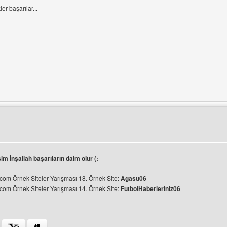
r başarılar...
ini ziyaret et: opencore
m İnşallah başarıların daim olur (:
om Örnek Siteler Yarışması 18. Örnek Site:
Agasu06
om Örnek Siteler Yarışması 14. Örnek Site:
FutbolHaberleriniz06
ini ziyaret et: agasu06