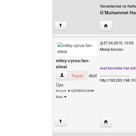
Yorumlarınız ve Hafta
G'Muhammet Ha
Yazarın web sites
↑
27.04.2015, 10:03
Mesaj konusu:
miley-cyrus-fan-
sitesi
evet bencede hak ediy
______________
miley-cyrus-fan-sitesi Kullanıcının profili
Kapalı
Aktif
http://193.203.198.1
Üye
Konum: ❤ AZERBAYCAN❤
Bakü ❤
Yazarın web sites
↑