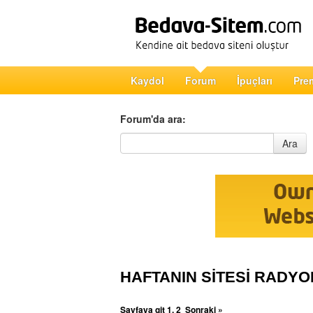
Kaydol
Forum
İpuçları
Pre
Forum'da ara:
Forum'da ara
Ara
HAFTANIN SİTESİ RADY
Sayfaya git
1
,
2
Sonraki »