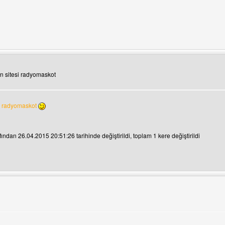
ini ziyaret et: Browz
n sitesi radyomaskot
a radyomaskot
ından 26.04.2015 20:51:26 tarihinde değiştirildi, toplam 1 kere değiştirildi
ini ziyaret et: himhdfilm