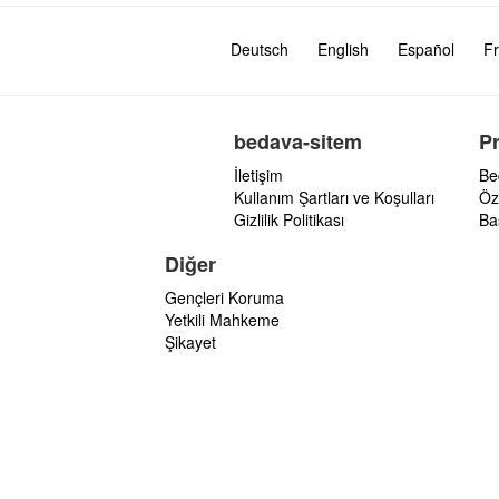
Deutsch
English
Español
Fr
bedava-sitem
P
İletişim
Be
Kullanım Şartları ve Koşulları
Öz
Gizlilik Politikası
Ba
Diğer
Gençleri Koruma
Yetkili Mahkeme
Şikayet