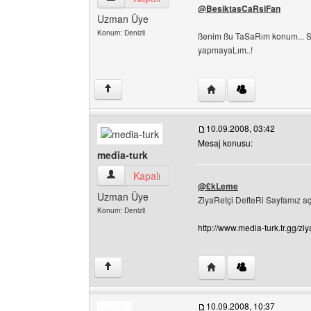
@BesiktasCaRsiFan
Uzman Üye
Konum: Denizli
ßenim ßu TaSaRım konum... Sen
yapmayaLım..!
Yazarın web sitesini ziy
↑
10.09.2008, 03:42
Mesaj konusu:
media-turk
media-turk Kullanıcının profilini görüntüle
Kapalı
@£kLeme
Uzman Üye
ZiyaRetçi DefteRi Sayfamız açı
Konum: Denizli
http://www.media-turk.tr.gg/ziy
Yazarın web sitesini ziy
↑
10.09.2008, 10:37