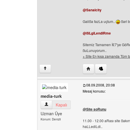
@Sanalcity
Galißa fazLa uçtum..
ßari 
@ßiLgiLendiRme
Sitemiz Tamamen İ£7'ye GöRe 
ßuLunuyorum..
+ Site £n kısa zamanda Tüm tar
Yazarın web sitesini ziy
↑
08.09.2008, 20:08
Mesaj konusu:
media-turk
media-turk Kullanıcının profilini görüntüle
Kapalı
@Site soRunu
Uzman Üye
Konum: Denizli
11.00 - 12.00 aRası site ßa
haLLediLdi..