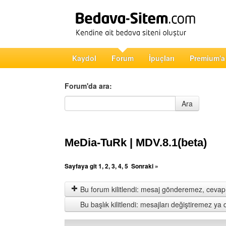
Kaydol
Forum
İpuçları
Premium'a
Forum'da ara:
Forum'da ara
Ara
MeDia-TuRk | MDV.8.1(beta)
Sayfaya git
1
,
2
,
3
,
4
,
5
Sonraki »
Bu forum kilitlendi: mesaj gönderemez, cevap 
Bu başlık kilitlendi: mesajları değiştiremez y