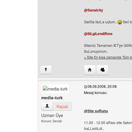
@Sanalcity
Galißa fazLa uçtum..
ßari 
@ßiLgiLendiRme
Sitemiz Tamamen İ£7'ye GöRe 
ßuLunuyorum..
+ Site £n kısa zamanda Tüm tar
Yazarın web sitesini ziy
↑
08.09.2008, 20:08
Mesaj konusu:
media-turk
media-turk Kullanıcının profilini görüntüle
Kapalı
@Site soRunu
Uzman Üye
Konum: Denizli
11.00 - 12.00 aRası site ßa
haLLediLdi..