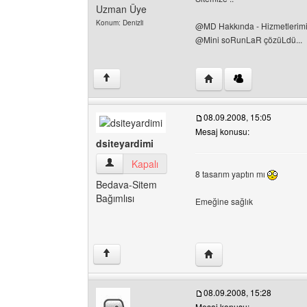
Uzman Üye
Konum: Denizli
@MD Hakkında - Hizmetlerimiz 
@Mini soRunLaR çözüLdü...
Yazarın web sitesini ziy
↑
08.09.2008, 15:05
Mesaj konusu:
dsiteyardimi
dsiteyardimi Kullanıcının profilini görüntüle
Kapalı
8 tasarım yaptın mı
Bedava-Sitem
Bağımlısı
Emeğine sağlık
Yazarın web sitesini ziya
↑
08.09.2008, 15:28
Mesaj konusu: