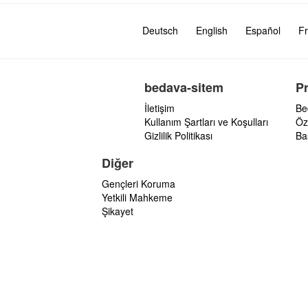
Deutsch
English
Español
Fr
bedava-sitem
P
İletişim
Be
Kullanım Şartları ve Koşulları
Öz
Gizlilik Politikası
Ba
Diğer
Gençleri Koruma
Yetkili Mahkeme
Şikayet