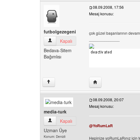
08.09.2008, 17:56
Mesaj konusu:
futbolgezegeni
çok güzel başarılarının devamı
______________
futbolgezegeni Kullanıcının profilini görüntüle
Kapalı
Bedava-Sitem
Bağımlısı
Yazarın web sitesini ziy
↑
08.09.2008, 20:07
Mesaj konusu:
media-turk
media-turk Kullanıcının profilini görüntüle
Kapalı
@YoRumLaR
Uzman Üye
Konum: Denizli
Hepinize yoRumLaRınız için t