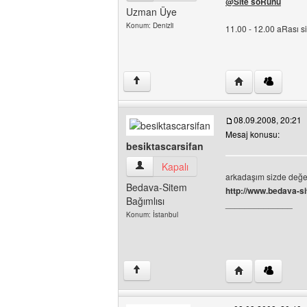
@Site soRunu
Uzman Üye
Konum: Denizli
11.00 - 12.00 aRası 
Yazarın web sites
↑
08.09.2008, 20:21
Mesaj konusu:
besiktascarsifan
besiktascarsifan Kullanıcının profilini gö
Kapalı
arkadaşım sizde değer
Bedava-Sitem
http://www.bedava-s
Bağımlısı
______________
Konum: İstanbul
Yazarın web sites
↑