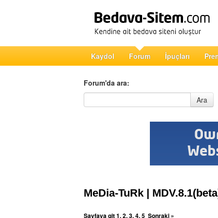
Kaydol
Forum
İpuçları
Pre
Forum'da ara:
Forum'da ara
Ara
MeDia-TuRk | MDV.8.1(beta
Sayfaya git
1
,
2
,
3
,
4
,
5
Sonraki »