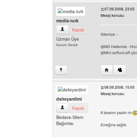
07.09.2008, 23:02
Mesaj konusu:
media-turk
media-turk Kullanıcının profilini görüntül
Kapalı
Sitemize ::
Uzman Üye
Konum: Denizli
@MD Hakkında - Hizmet
@Mini soRunLaR çözü
Yazarın web sites
↑
08.09.2008, 15:05
Mesaj konusu:
dsiteyardimi
dsiteyardimi Kullanıcının profilini görünt
Kapalı
8 tasarım yaptın mı
Bedava-Sitem
Bağımlısı
Emeğine sağlık