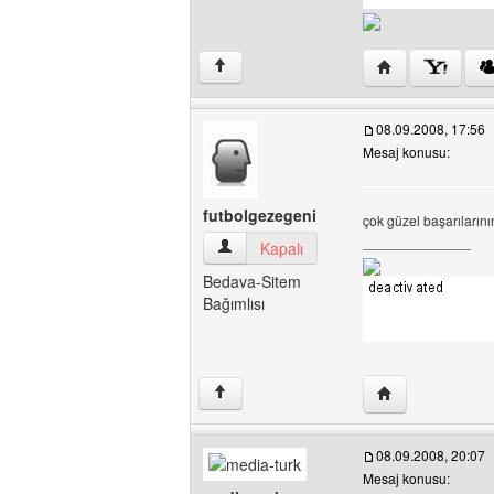
Yazarın web sites
↑
08.09.2008, 17:56
Mesaj konusu:
futbolgezegeni
çok güzel başarılarını
______________
futbolgezegeni Kullanıcının profilini görü
Kapalı
Bedava-Sitem
Bağımlısı
Yazarın web sites
↑
08.09.2008, 20:07
Mesaj konusu: