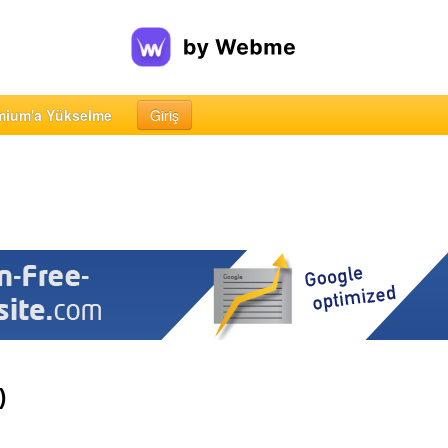
mium'a Yükselme
Giriş
)