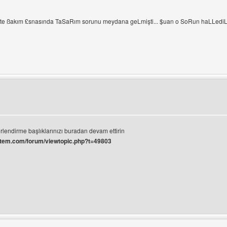
site ßakım £snasında TaSaRım sorunu meydana geLmişti... $uan o SoRun haLLediLd
ini ziyaret et: media-turk
rüntüle
lendirme başlıklarınızı buradan devam ettirin
item.com/forum/viewtopic.php?t=49803
ini ziyaret et: besiktascarsifan