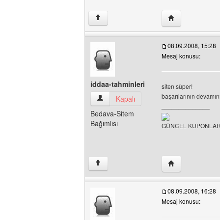
Yazarın web sites
↑
08.09.2008, 15:28
Mesaj konusu:
iddaa-tahminleri
siten süper!
başarılarının devamını
iddaa-tahminleri Kullanıcının profilini gö
Kapalı
______________
Bedava-Sitem
Bağımlısı
GÜNCEL KUPONLAR İ
Yazarın web sites
↑
08.09.2008, 16:28
Mesaj konusu: