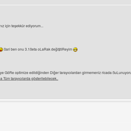
e
z için teşekkür ediyorum...
ßari ben onu 3.1ßeta oLaRak deği$tiReyim
ye GöRe optimize edildiğinden Diğer tarayıcılardan girmemeniz ricada ßuLunuyor
 Tüm tarayıcılarda gösterilebilecek..
ini ziyaret et: media-turk
e