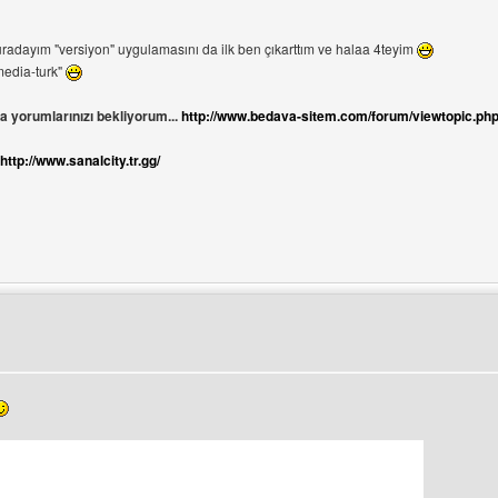
radayım "versiyon" uygulamasını da ilk ben çıkarttım ve halaa 4teyim
media-turk"
a yorumlarınızı bekliyorum...
http://www.bedava-sitem.com/forum/viewtopic.ph
http://www.sanalcity.tr.gg/
ni ziyaret et: sanalcity
üntüle