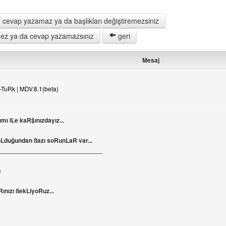
 cevap yazamaz ya da başlıkları değiştiremezsiniz
remez ya da cevap yazamazsınız
geri
Mesaj
TuRk | MDV.8.1(beta)
e
ı iLe kaR$ınızdayız...
Lduğundan ßazı soRunLaR var...
_____________________________
g
nızı ßekLiyoRuz...
ini ziyaret et: media-turk