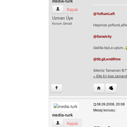
media-turk
media-turk Kullanıcının profilini görüntül
Kapalı
@YoRumLaR
Uzman Üye
Konum: Denizli
Hepinize yoRumLaRını
@Sanalcity
Galißa fazLa uçtum..
@ßiLgiLendiRme
Sitemiz Tamamen İ£7'
+ Site £n kısa zamanda
Yazarın web sites
↑
08.09.2008, 20:08
Mesaj konusu:
media-turk
media-turk Kullanıcının profilini görüntül
Kapalı