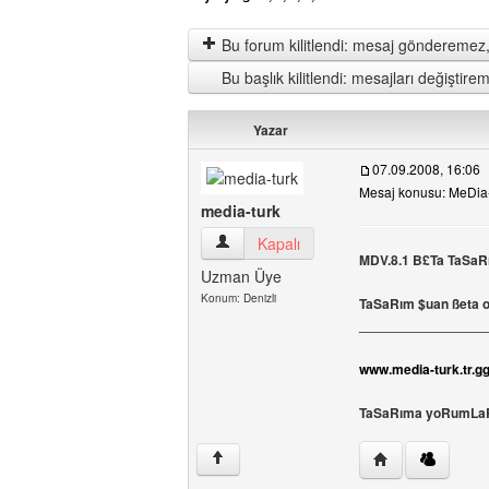
Bu forum kilitlendi: mesaj gönderemez,
Bu başlık kilitlendi: mesajları değişti
Yazar
07.09.2008, 16:06
Mesaj konusu: MeDia-
media-turk
media-turk Kullanıcının profilini görüntül
Kapalı
MDV.8.1 B£Ta TaSaRım
Uzman Üye
Konum: Denizli
TaSaRım $uan ßeta o
_________________
www.media-turk.tr.g
TaSaRıma yoRumLaRı
Yazarın web sites
↑