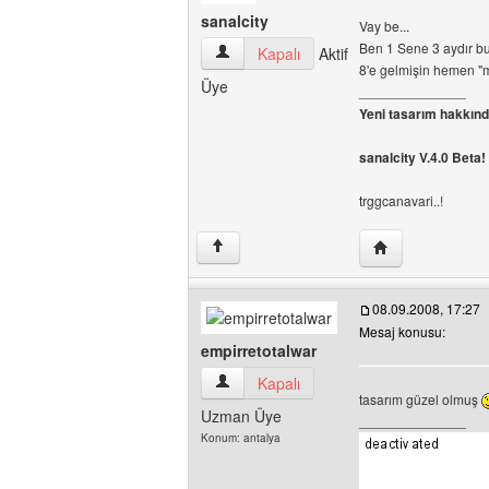
sanalcity
Vay be...
Ben 1 Sene 3 aydır bu
sanalcity Kullanıcının profilini görüntüle
Kapalı
Aktif
8'e gelmişin hemen "
Üye
______________
Yeni tasarım hakkınd
sanalcity V.4.0 Beta!
trggcanavari..!
Yazarın web sitesi
↑
08.09.2008, 17:27
Mesaj konusu:
empirretotalwar
empirretotalwar Kullanıcının profilini gör
Kapalı
tasarım güzel olmuş
Uzman Üye
______________
Konum: antalya