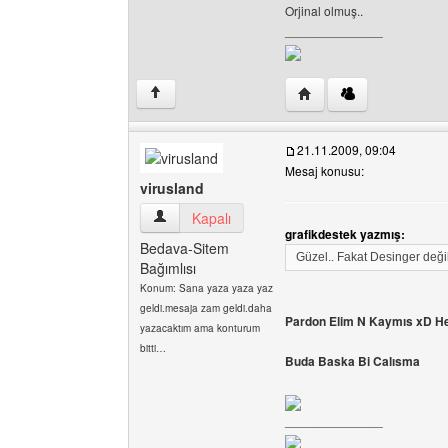
Orjinal olmuş..
______________
Yazarın web sitesini ziya
↑
21.11.2009, 09:04
Mesaj konusu:
virusland
virusland Kullanıcının profilini görüntüle
Kapalı
grafikdestek yazmış:
Bedava-Sitem
Güzel.. Fakat Desinger deği
Bağımlısı
Konum: Sana yaza yaza yaz
geldi.mesaja zam geldi.daha
Pardon Elim N Kaymıs xD He
yazacaktım ama konturum
bitti…
Buda Baska Bi Calısma
______________