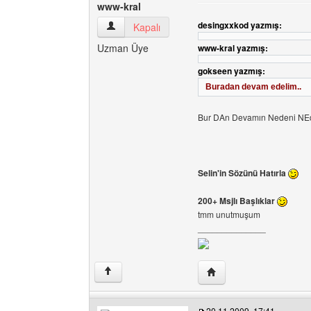
www-kral
desingxxkod yazmış:
www-kral Kullanıcının profilini görüntüle
Kapalı
Uzman Üye
www-kral yazmış:
gokseen yazmış:
Buradan devam edelim..
Bur DAn Devamın Nedeni NE
Selin'in Sözünü Hatırla
200+ Msjlı Başlıklar
tmm unutmuşum
______________
Yazarın web sitesini ziy
↑
20.11.2009, 17:41