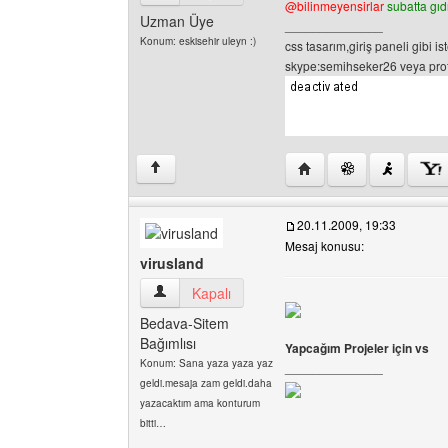
@bilinmeyensirlar
subatta gı
Uzman Üye
______________
Konum: eskisehir uleyn :)
css tasarım,giriş paneli gibi is
skype:semihseker26 veya profil
Yazarın web sitesini ziy
↑
20.11.2009, 19:33
Mesaj konusu:
virusland
virusland Kullanıcının profilini görüntüle
Kapalı
Bedava-Sitem
Bağımlısı
Yapcağım Projeler için vs
Konum: Sana yaza yaza yaz
______________
geldi.mesaja zam geldi.daha
yazacaktım ama konturum
bitti…