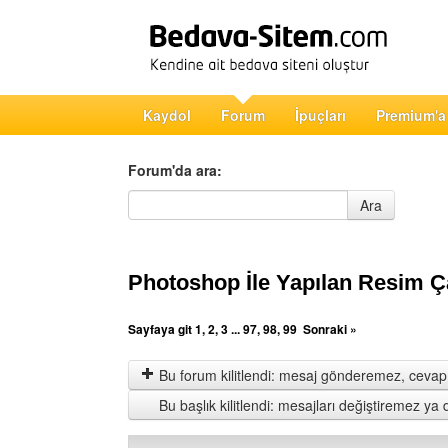
Kaydol
Forum
İpuçları
Premium'a
Forum'da ara:
Forum'da ara
Ara
Photoshop İle Yapılan Resim Ç
Sayfaya git
1
,
2
,
3
...
97
,
98
,
99
Sonraki »
Bu forum kilitlendi: mesaj gönderemez, cevap 
Bu başlık kilitlendi: mesajları değiştiremez y