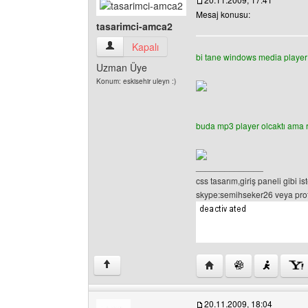
Mesaj konusu:
tasarimci-amca2
tasarimci-amca2 Kullanıcının profilini görüntüle
Kapalı
bi tane windows media player ç
Uzman Üye
Konum: eskisehir uleyn :)
buda mp3 player olcaktı ama r
______________
css tasarım,giriş paneli gibi is
skype:semihseker26 veya profil
Yazarın web sitesini ziy
↑
20.11.2009, 18:04