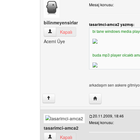
Mesaj konusu:
bilinmeyensirlar
tasarimci-amca2 yazmış:
bilinmeyensirlar Kullanıcının profilini görüntüle
Kapalı
bi tane windows media player
Acemi Üye
buda mp3 player olcaktı ama
arkadaşım sen askere gitmiy
Yazarın web sitesini ziya
↑
20.11.2009, 18:46
Mesaj konusu:
tasarimci-amca2
tasarimci-amca2 Kullanıcının profilini görüntüle
Kapalı