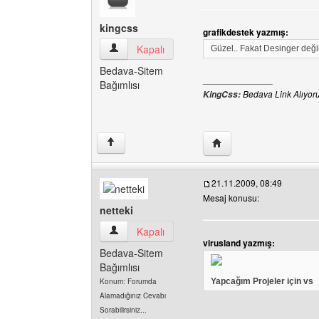
kingcss
grafikdestek yazmış:
kingcss Kullanıcının profilini görüntüle
Kapalı
Güzel.. Fakat Desinger deği
Bedava-Sitem
______________
Bağımlısı
Bedava Link Alıyor
KingCss:
Yazarın web sitesini ziya
↑
21.11.2009, 08:49
Mesaj konusu:
netteki
netteki Kullanıcının profilini görüntüle
Kapalı
virusland yazmış:
Bedava-Sitem
Bağımlısı
Konum: Forumda
Yapcağım Projeler için vs
Alamadığınız Cevabı
Sorabilirsiniz...