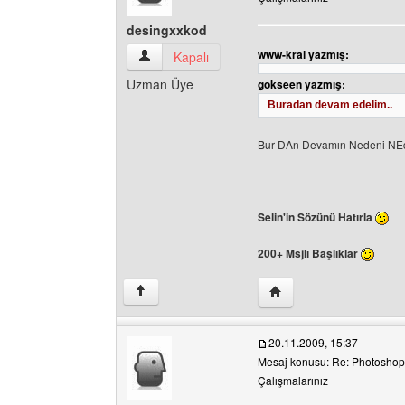
desingxxkod
www-kral yazmış:
desingxxkod Kullanıcının profilini görüntüle
Kapalı
Uzman Üye
gokseen yazmış:
Buradan devam edelim..
Bur DAn Devamın Nedeni NE
Selin'in Sözünü Hatırla
200+ Msjlı Başlıklar
Yazarın web sitesini ziy
↑
20.11.2009, 15:37
Mesaj konusu: Re: Photoshop 
Çalışmalarınız