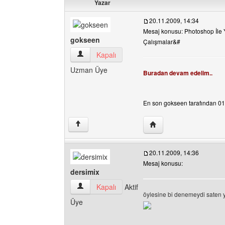
Yazar
20.11.2009, 14:34
Mesaj konusu: Photoshop İle
gokseen
Çalışmalar&#
gokseen Kullanıcının profilini görüntüle
Kapalı
Uzman Üye
Buradan devam edelim..
En son gokseen tarafından 01.0
Yazarın web sitesini ziy
↑
20.11.2009, 14:36
Mesaj konusu:
dersimix
dersimix Kullanıcının profilini görüntüle
Kapalı
Aktif
öylesine bi denemeydi saten 
Üye