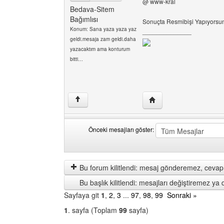
@ www-kral
Bedava-Sitem
Bağımlısı
Sonuçta Resmibişi Yapıyorsu
Konum: Sana yaza yaza yaz
______________
geldi.mesaja zam geldi.daha
yazacaktım ama konturum
bitti…
Yazarın web sitesini ziya
↑
Önceki mesajları göster:
Önceki
Order
mesajları
by
göster
Bu forum kilitlendi: mesaj gönderemez, cevap 
Bu başlık kilitlendi: mesajları değiştiremez y
Sayfaya git
1
,
2
,
3
...
97
,
98
,
99
Sonraki »
1
. sayfa (Toplam
99
sayfa)