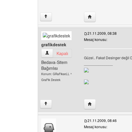
Yazarın web sitesini ziya
↑
21.11.2009, 08:38
Mesaj konusu:
grafikdestek
grafikdestek Kullanıcının profilini görüntüle
Kapalı
Güzel.. Fakat Desinger değil 
Bedava-Sitem
______________
Bağımlısı
Konum: GRaFikseLL ^
GraFik Destek
Yazarın web sitesini ziya
↑
21.11.2009, 08:46
Mesaj konusu: