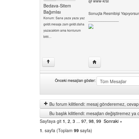
@ www-kral
Bedava-Sitem
Bağımlısı
Sonuçta Resmibişi Yapıyorsu
Konum: Sana yaza yaza yaz
______________
geldi.mesaja zam geldi.daha
yazacaktım ama konturum
bitti…
Yazarın web sitesini ziya
↑
Önceki mesajları göster:
Önceki
Order
mesajları
by
göster
Bu forum kilitlendi: mesaj gönderemez, cevap 
Bu başlık kilitlendi: mesajları değiştiremez y
Sayfaya git
1
,
2
,
3
...
97
,
98
,
99
Sonraki »
1
. sayfa (Toplam
99
sayfa)