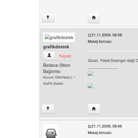
Yazarın web sitesini ziya
↑
21.11.2009, 08:38
Mesaj konusu:
grafikdestek
grafikdestek Kullanıcının profilini görüntüle
Kapalı
Güzel.. Fakat Desinger değil 
Bedava-Sitem
______________
Bağımlısı
Konum: GRaFikseLL ^
GraFik Destek
Yazarın web sitesini ziya
↑
21.11.2009, 08:46
Mesaj konusu: