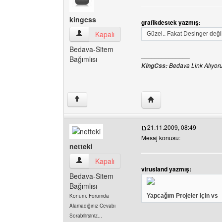
kingcss
grafikdestek yazmış:
kingcss Kullanıcının profilini görüntüle
Kapalı
Güzel.. Fakat Desinger deği
Bedava-Sitem
______________
Bağımlısı
Bedava Link Alıyor
KingCss:
Yazarın web sitesini ziya
↑
21.11.2009, 08:49
Mesaj konusu:
netteki
netteki Kullanıcının profilini görüntüle
Kapalı
virusland yazmış:
Bedava-Sitem
Bağımlısı
Konum: Forumda
Yapcağım Projeler için vs
Alamadığınız Cevabı
Sorabilirsiniz...