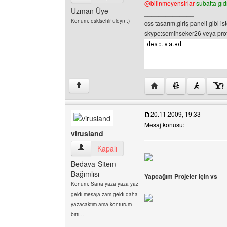
@bilinmeyensirlar
subatta gı
Uzman Üye
______________
Konum: eskisehir uleyn :)
css tasarım,giriş paneli gibi is
skype:semihseker26 veya profil
Yazarın web sitesini ziy
↑
20.11.2009, 19:33
Mesaj konusu:
virusland
virusland Kullanıcının profilini görüntüle
Kapalı
Bedava-Sitem
Bağımlısı
Yapcağım Projeler için vs
Konum: Sana yaza yaza yaz
______________
geldi.mesaja zam geldi.daha
yazacaktım ama konturum
bitti…