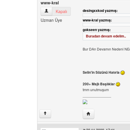
www-kral
desingxxkod yazmış:
www-kral Kullanıcının profilini görüntüle
Kapalı
Uzman Üye
www-kral yazmış:
gokseen yazmış:
Buradan devam edelim..
Bur DAn Devamın Nedeni NE
Selin'in Sözünü Hatırla
200+ Msjlı Başlıklar
tmm unutmuşum
______________
Yazarın web sitesini ziy
↑
20.11.2009, 17:41