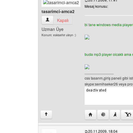
Mesaj konusu:
tasarimci-amca2
tasarimci-amca2 Kullanıcının profilini görüntüle
Kapalı
bi tane windows media player ç
Uzman Üye
Konum: eskisehir uleyn :)
buda mp3 player olcaktı ama r
______________
css tasarım,giriş paneli gibi is
skype:semihseker26 veya profil
Yazarın web sitesini ziy
↑
20.11.2009, 18:04