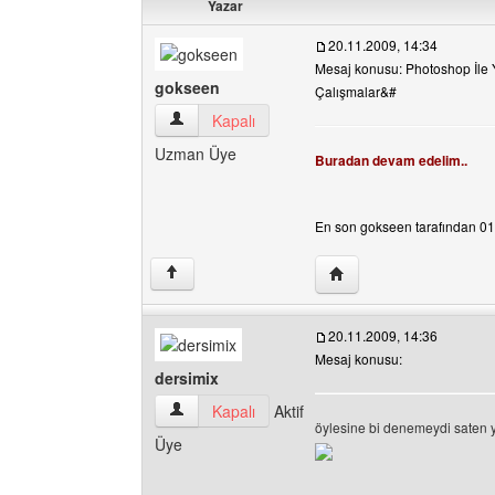
Yazar
20.11.2009, 14:34
Mesaj konusu: Photoshop İle
gokseen
Çalışmalar&#
gokseen Kullanıcının profilini görüntüle
Kapalı
Uzman Üye
Buradan devam edelim..
En son gokseen tarafından 01.0
Yazarın web sitesini ziy
↑
20.11.2009, 14:36
Mesaj konusu:
dersimix
dersimix Kullanıcının profilini görüntüle
Kapalı
Aktif
öylesine bi denemeydi saten 
Üye