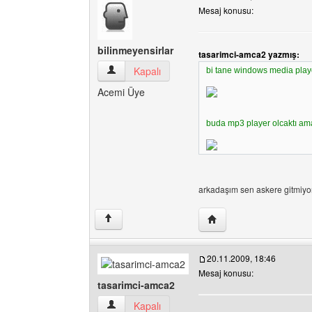
Mesaj konusu:
bilinmeyensirlar
tasarimci-amca2 yazmış:
bilinmeyensirlar Kullanıcının profilini görüntüle
Kapalı
bi tane windows media player
Acemi Üye
buda mp3 player olcaktı ama
arkadaşım sen askere gitmiy
Yazarın web sitesini ziya
↑
20.11.2009, 18:46
Mesaj konusu:
tasarimci-amca2
tasarimci-amca2 Kullanıcının profilini görüntüle
Kapalı