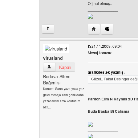
Orjinal olmuş..
______________
Yazarın web sitesini ziya
↑
21.11.2009, 09:04
Mesaj konusu:
virusland
virusland Kullanıcının profilini görüntüle
Kapalı
grafikdestek yazmış:
Bedava-Sitem
Güzel.. Fakat Desinger deği
Bağımlısı
Konum: Sana yaza yaza yaz
geldi.mesaja zam geldi.daha
Pardon Elim N Kaymıs xD He
yazacaktım ama konturum
bitti…
Buda Baska Bi Calısma
______________