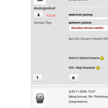
desingxxkod
www-kral yazmış:
desingxxkod Kullanıcının profilini görüntüle
Kapalı
Uzman Üye
gokseen yazmış:
Buradan devam edelim..
Bur DAn Devamın Nedeni NE
Selin'in Sözünü Hatırla
200+ Msjlı Başlıklar
Yazarın web sitesini ziy
↑
20.11.2009, 15:37
Mesaj konusu: Re: Photoshop 
Çalışmalarınız