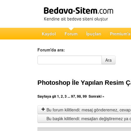
Kaydol
Forum
İpuçları
Premium'a
Forum'da ara:
Forum'da ara
Ara
Photoshop İle Yapılan Resim Ç
Sayfaya git
1
,
2
,
3
...
97
,
98
,
99
Sonraki »
Bu forum kilitlendi: mesaj gönderemez, cevap 
Bu başlık kilitlendi: mesajları değiştiremez y