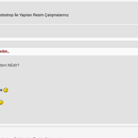
otoshop İle Yapılan Resim Çalışmalarınız
üle
lim..
deni NEdir?
la
ini ziyaret et: desingxxkod