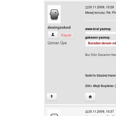
20.11.2009, 15:29
Mesaj konusu: Re: Ph
desingxxkod
www-kral yazmış:
desingxxkod Kullanıcının profilini görünt
Kapalı
gokseen yazmış:
Uzman Üye
Buradan devam ede
Bur DAn Devamın Ne
Selin'in Sözünü Hatır
200+ Msjlı Başlıklar
Yazarın web sites
↑
20.11.2009, 15:37