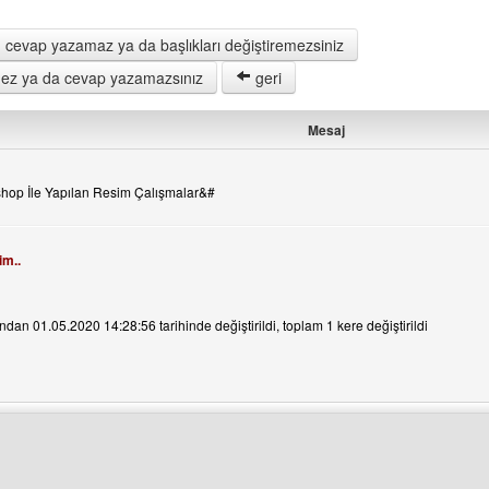
 cevap yazamaz ya da başlıkları değiştiremezsiniz
remez ya da cevap yazamazsınız
geri
Mesaj
hop İle Yapılan Resim Çalışmalar&#
im..
dan 01.05.2020 14:28:56 tarihinde değiştirildi, toplam 1 kere değiştirildi
ini ziyaret et: gokseen