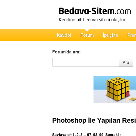
Kaydol
Forum
İpuçları
Pre
Forum'da ara:
Forum'da ara
Ara
Photoshop İle Yapılan Res
Sayfaya git
1
,
2
,
3
...
97
,
98
,
99
Sonraki »