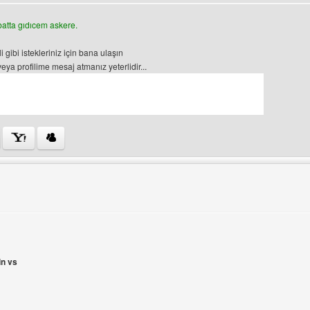
rüntüle
atta gıdıcem askere.
i gibi istekleriniz için bana ulaşın
ya profilime mesaj atmanız yeterlidir...
ini ziyaret et: tasarimci-amca2
in vs