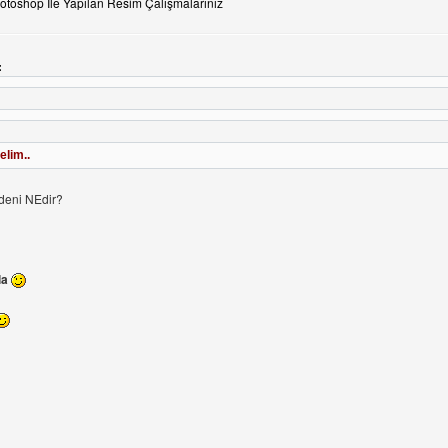
otoshop İle Yapılan Resim Çalışmalarınız
:
lim..
deni NEdir?
la
ini ziyaret et: www-kral