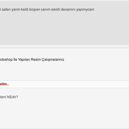
 saten yarım kaldı boşver canım sıkıldı devamını yapmıycam
ini ziyaret et: dersimix
otoshop İle Yapılan Resim Çalışmalarınız
lim..
deni NEdir?
ini ziyaret et: www-kral