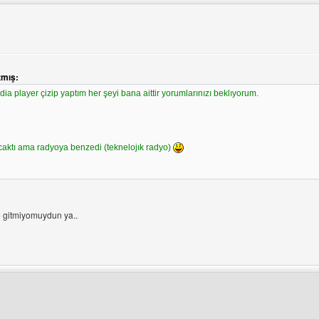
zmış:
üntüle
a player çizip yaptım her şeyi bana aittir yorumlarınızı beklıyorum.
aktı ama radyoya benzedi (teknelojık radyo)
 gitmiyomuydun ya..
ini ziyaret et: bilinmeyensirlar