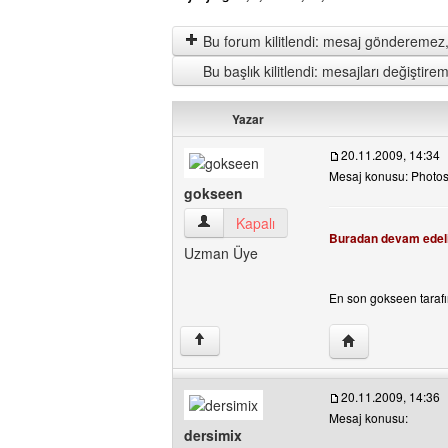
Bu forum kilitlendi: mesaj gönderemez,
Bu başlık kilitlendi: mesajları değişti
Yazar
20.11.2009, 14:34
Mesaj konusu: Photos
gokseen
gokseen Kullanıcının profilini görüntüle
Kapalı
Buradan devam edel
Uzman Üye
En son gokseen tarafın
Yazarın web sites
↑
20.11.2009, 14:36
Mesaj konusu:
dersimix