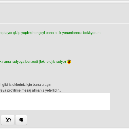
rüntüle
player çizip yaptım her şeyi bana aittir yorumlarınızı beklıyorum.
tı ama radyoya benzedi (teknelojık radyo)
i gibi istekleriniz için bana ulaşın
ya profilime mesaj atmanız yeterlidir...
ini ziyaret et: tasarimci-amca2