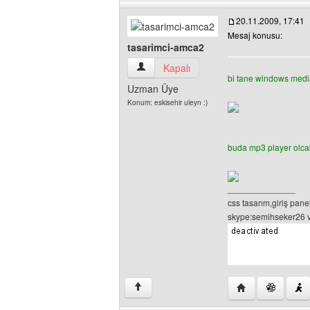
20.11.2009, 17:41
Mesaj konusu:
tasarimci-amca2
tasarimci-amca2 Kullanıcının profilini gö
Kapalı
bi tane windows media 
Uzman Üye
Konum: eskisehir uleyn :)
buda mp3 player olcak
______________
css tasarım,giriş panel
skype:semihseker26 ve
Yazarın web sites
↑