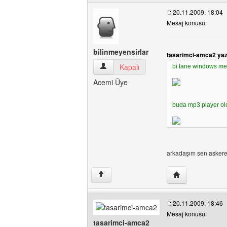
20.11.2009, 18:04
Mesaj konusu:
bilinmeyensirlar
tasarimci-amca2 ya
bilinmeyensirlar Kullanıcının profilini gör
Kapalı
bi tane windows medi
Acemi Üye
buda mp3 player olc
arkadaşım sen askere
Yazarın web sites
↑
20.11.2009, 18:46
Mesaj konusu:
tasarimci-amca2