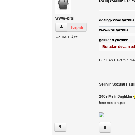
Mesaj konusu: Re: Ph
www-kral
desingxxkod yazmış
www-kral Kullanıcının profilini görüntüle
Kapalı
www-kral yazmış:
Uzman Üye
gokseen yazmış:
Buradan devam ede
Bur DAn Devamın Ne
Selin'in Sözünü Hatır
200+ Msjlı Başlıklar
tmm unutmuşum
______________
Yazarın web sites
↑