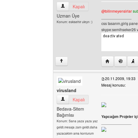
tasarimci-amca2 Kullanıcının profilini gö
Kapalı
@bilinmeyensirlar
sub
Uzman Üye
______________
Konum: eskisehir uleyn :)
css tasarım,giriş panel
skype:semihseker26 ve
Yazarın web sites
↑
20.11.2009, 19:33
Mesaj konusu:
virusland
virusland Kullanıcının profilini görüntüle
Kapalı
Bedava-Sitem
Bağımlısı
Yapcağım Projeler iç
Konum: Sana yaza yaza yaz
______________
geldi.mesaja zam geldi.daha
yazacaktım ama konturum